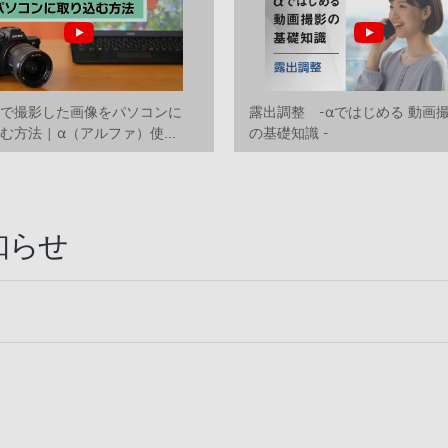
ラで撮影した画像をパソコンに
露出調整 -αではじめる 動画
む方法 | α（アルファ）使い
の基礎知識 -
動画
知らせ