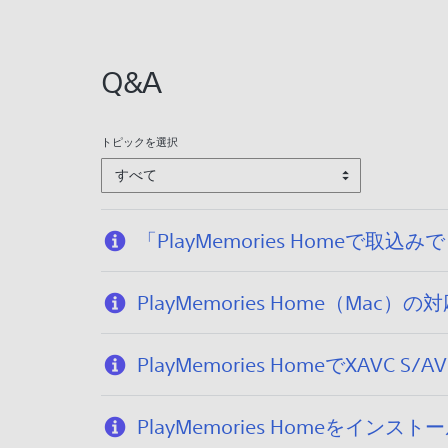
/
0
1
Q&A
/
0
9
トピックを選択
すべて
「PlayMemories Home
PlayMemories Home（Mac
PlayMemories HomeでXAV
PlayMemories Homeをインス