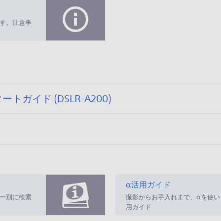
す。注意事
公
ガイド (DSLR-A200)
開
日
:
2
0
2
6
α活用ガイド
/
ー別に検索
撮影からお手入れまで、αを使
0
用ガイド
1