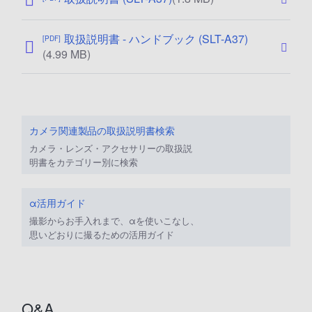
開
日
取扱説明書 - ハンドブック (SLT-A37)
[PDF]
:
公
(4.99 MB)
2
開
0
日
1
:
2
2
/
0
カメラ関連製品の取扱説明書検索
0
1
カメラ・レンズ・アクセサリーの取扱説
3
2
明書をカテゴリー別に検索
/
/
2
0
3
α活用ガイド
3
撮影からお手入れまで、αを使いこなし、
/
思いどおりに撮るための活用ガイド
2
0
Q&A