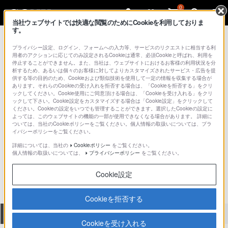
0
当社ウェブサイトでは快適な閲覧のためにCookieを利用しておりま
す。
総合サポート・お問い合わせ
SLT-A30 シリーズ
プライバシー設定、ログイン、フォームへの入力等、サービスのリクエストに相当する利
用者のアクションに応じてのみ設定されるCookieは通常、必須Cookieと呼ばれ、利用を
停止することができません。また、当社は、ウェブサイトにおけるお客様の利用状況を分
析するため、あるいは個々のお客様に対してよりカスタマイズされたサービス・広告を提
供する等の目的のため、Cookieおよび類似技術を使用して一定の情報を収集する場合が
あります。それらのCookieの受け入れを拒否する場合は、「Cookieを拒否する」をクリ
ックしてください。Cookie使用にご同意頂ける場合は、「Cookieを受け入れる」をクリ
ックして下さい。Cookie設定をカスタマイズする場合は「Cookie設定」をクリックして
ください。Cookieの設定をいつでも管理することができます。選択したCookieの設定に
よっては、このウェブサイトの機能の一部が使用できなくなる場合があります。 詳細に
ついては、当社のCookieポリシーをご覧ください。個人情報の取扱いについては、プラ
イバシーポリシーをご覧ください。
詳細については、当社の
Cookieポリシー
をご覧ください。
SLT-A37Y
個人情報の取扱いについては、
プライバシーポリシー
をご覧ください。
Cookie設定
Cookieを拒否する
全て
ダウンロード
取扱説明書
Q&A
Cookieを受け入れる