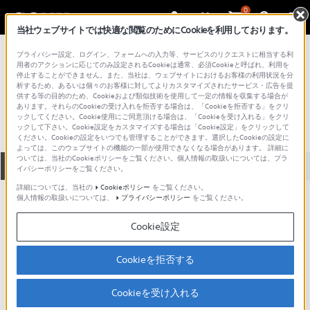
0
当社ウェブサイトでは快適な閲覧のためにCookieを利用しております。
総合サポート・お問い合わせ
プライバシー設定、ログイン、フォームへの入力等、サービスのリクエストに相当する利
アクセサリー （カメラ／ビデオカメラ）
用者のアクションに応じてのみ設定されるCookieは通常、必須Cookieと呼ばれ、利用を
停止することができません。また、当社は、ウェブサイトにおけるお客様の利用状況を分
ACC-TRMFD
析するため、あるいは個々のお客様に対してよりカスタマイズされたサービス・広告を提
供する等の目的のため、Cookieおよび類似技術を使用して一定の情報を収集する場合が
あります。それらのCookieの受け入れを拒否する場合は、「Cookieを拒否する」をクリ
ックしてください。Cookie使用にご同意頂ける場合は、「Cookieを受け入れる」をクリ
ックして下さい。Cookie設定をカスタマイズする場合は「Cookie設定」をクリックして
ください。Cookieの設定をいつでも管理することができます。選択したCookieの設定に
よっては、このウェブサイトの機能の一部が使用できなくなる場合があります。 詳細に
ついては、当社のCookieポリシーをご覧ください。個人情報の取扱いについては、プラ
全て
ダウンロード
取扱説明書
Q&A
イバシーポリシーをご覧ください。
詳細については、当社の
Cookieポリシー
をご覧ください。
個人情報の取扱いについては、
プライバシーポリシー
をご覧ください。
動画でサポートご利用にあたってのお願い
Cookie設定
サポート動画をご利用の際にはソーシャ
ルメディア利用規約をご確認ください。
Cookieを拒否する
ダウンロード
Cookieを受け入れる