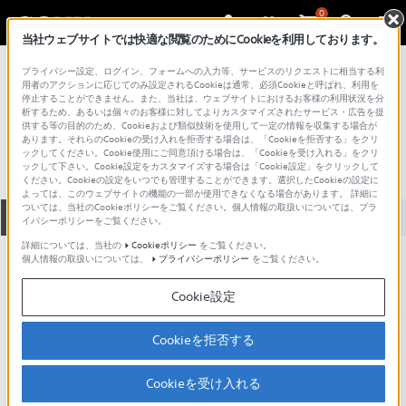
0
当社ウェブサイトでは快適な閲覧のためにCookieを利用しております。
総合サポート・お問い合わせ
プライバシー設定、ログイン、フォームへの入力等、サービスのリクエストに相当する利
アクセサリー （カメラ／ビデオカメラ）
用者のアクションに応じてのみ設定されるCookieは通常、必須Cookieと呼ばれ、利用を
停止することができません。また、当社は、ウェブサイトにおけるお客様の利用状況を分
ACCKIT-D10
析するため、あるいは個々のお客様に対してよりカスタマイズされたサービス・広告を提
供する等の目的のため、Cookieおよび類似技術を使用して一定の情報を収集する場合が
あります。それらのCookieの受け入れを拒否する場合は、「Cookieを拒否する」をクリ
ックしてください。Cookie使用にご同意頂ける場合は、「Cookieを受け入れる」をクリ
ックして下さい。Cookie設定をカスタマイズする場合は「Cookie設定」をクリックして
ください。Cookieの設定をいつでも管理することができます。選択したCookieの設定に
よっては、このウェブサイトの機能の一部が使用できなくなる場合があります。 詳細に
ついては、当社のCookieポリシーをご覧ください。個人情報の取扱いについては、プラ
全て
ダウンロード
取扱説明書
Q&A
イバシーポリシーをご覧ください。
詳細については、当社の
Cookieポリシー
をご覧ください。
個人情報の取扱いについては、
プライバシーポリシー
をご覧ください。
動画でサポートご利用にあたってのお願い
Cookie設定
サポート動画をご利用の際にはソーシャ
ルメディア利用規約をご確認ください。
Cookieを拒否する
ダウンロード
Cookieを受け入れる