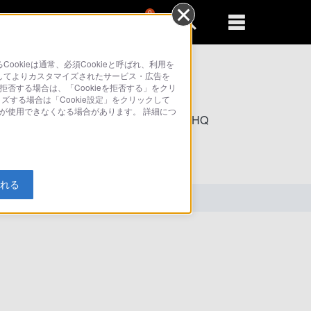
0
新規登録
るともっと便利に
kieは通常、必須Cookieと呼ばれ、利用を
してよりカスタマイズされたサービス・広告を
拒否する場合は、「Cookieを拒否する」をクリ
イズする場合は「Cookie設定」をクリックして
部が使用できなくなる場合があります。 詳細につ
索
入れる