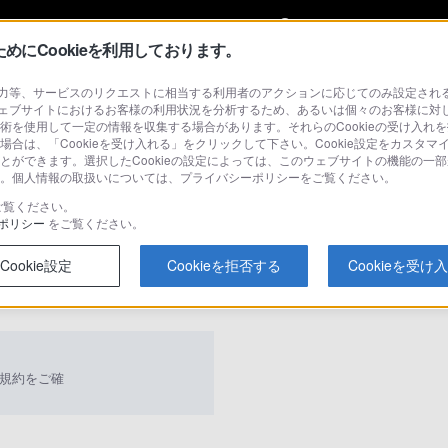
My Sonyに
サインイン
サインインす
にCookieを利用しております。
等、サービスのリクエストに相当する利用者のアクションに応じてのみ設定されるCoo
（カメラ／ビデオカメラ）
ェブサイトにおけるお客様の利用状況を分析するため、あるいは個々のお客様に対
技術を使用して一定の情報を収集する場合があります。それらのCookieの受け入れを
場合は、「Cookieを受け入れる」をクリックして下さい。Cookie設定をカスタマ
ることができます。選択したCookieの設定によっては、このウェブサイトの機能の一
さい。個人情報の取扱いについては、プライバシーポリシーをご覧ください。
検
ご覧ください。
ポリシー
をご覧ください。
Cookie設定
Cookieを拒否する
Cookieを受け
Q&A
規約をご確