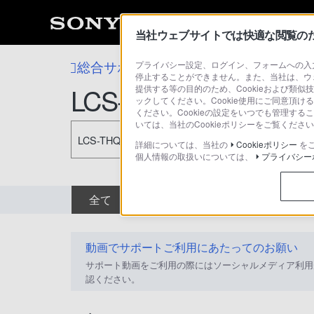
当社ウェブサイトでは快適な閲覧のため
総合サポート・お問い合わせ
プライバシー設定、ログイン、フォームへの入力
アクセサリー 
停止することができません。また、当社は、ウ
LCS-THQ
提供する等の目的のため、Cookieおよび類似
ックしてください。Cookie使用にご同意頂ける
ください。Cookieの設定をいつでも管理す
いては、当社のCookieポリシーをご覧くだ
LCS-THQ
詳細については、当社の
Cookieポリシー
を
個人情報の取扱いについては、
プライバシー
全て
ダウンロード
取扱説明書
動画でサポートご利用にあたってのお願い
サポート動画をご利用の際にはソーシャルメディア利用
認ください。