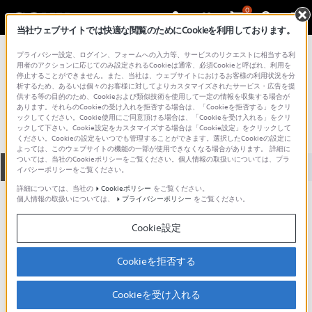
0
当社ウェブサイトでは快適な閲覧のためにCookieを利用しております。
総合サポート・お問い合わせ
プライバシー設定、ログイン、フォームへの入力等、サービスのリクエストに相当する利
アクセサリー （カメラ／ビデオカメラ）
用者のアクションに応じてのみ設定されるCookieは通常、必須Cookieと呼ばれ、利用を
停止することができません。また、当社は、ウェブサイトにおけるお客様の利用状況を分
VMC-10
析するため、あるいは個々のお客様に対してよりカスタマイズされたサービス・広告を提
供する等の目的のため、Cookieおよび類似技術を使用して一定の情報を収集する場合が
あります。それらのCookieの受け入れを拒否する場合は、「Cookieを拒否する」をクリ
ックしてください。Cookie使用にご同意頂ける場合は、「Cookieを受け入れる」をクリ
ックして下さい。Cookie設定をカスタマイズする場合は「Cookie設定」をクリックして
ください。Cookieの設定をいつでも管理することができます。選択したCookieの設定に
よっては、このウェブサイトの機能の一部が使用できなくなる場合があります。 詳細に
ついては、当社のCookieポリシーをご覧ください。個人情報の取扱いについては、プラ
全て
ダウンロード
取扱説明書
Q&A
イバシーポリシーをご覧ください。
詳細については、当社の
Cookieポリシー
をご覧ください。
個人情報の取扱いについては、
プライバシーポリシー
をご覧ください。
動画でサポートご利用にあたってのお願い
Cookie設定
サポート動画をご利用の際にはソーシャ
ルメディア利用規約をご確認ください。
Cookieを拒否する
ダウンロード
Cookieを受け入れる