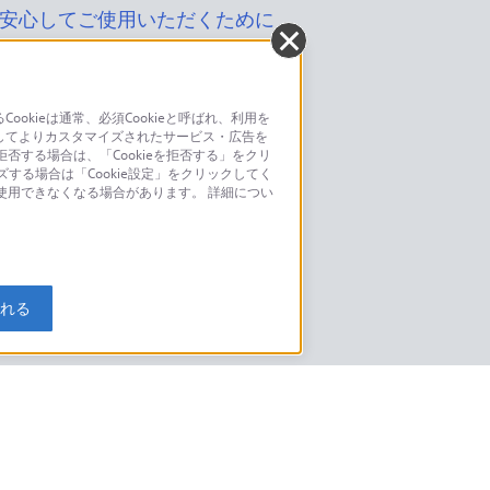
安心してご使用いただくために
kieは通常、必須Cookieと呼ばれ、利用を
してよりカスタマイズされたサービス・広告を
お問い合わせ
否する場合は、「Cookieを拒否する」をクリ
ズする場合は「Cookie設定」をクリックしてく
こちら
が使用できなくなる場合があります。 詳細につい
モデルに関してのご案内はこちら
入れる
特定商取引法に基づく表記
ご利用ガイド
規約