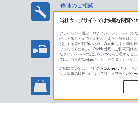
修理のご相談
当社ウェブサイトでは快適な閲覧のため
プライバシー設定、ログイン、フォームへの入力
停止することができません。また、当社は、ウ
プロフェッショナル/業務用製
提供する等の目的のため、Cookieおよび類似
ックしてください。Cookie使用にご同意頂ける
法人のお客様はこちら
ださい。Cookieの設定をいつでも管理するこ
ては、当社のCookieポリシーをご覧くださ
詳細については、当社の
Cookieポリシー
をご
個人情報の取扱いについては、
プライバシー
ソニーストアでのお買い物に関
い合わせ
ソニーストアのご利用方法・サービ