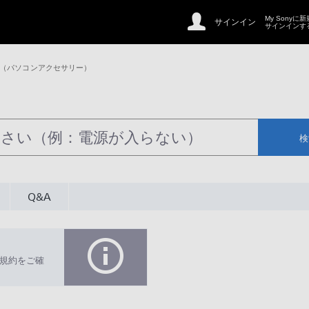
My Sonyに
サインイン
サインインす
 （パソコンアクセサリー）
検
Q&A
規約をご確