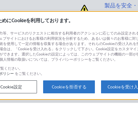
製品を安全・
にCookieを利用しております。
等、サービスのリクエストに相当する利用者のアクションに応じてのみ設定されるCoo
ェブサイトにおけるお客様の利用状況を分析するため、あるいは個々のお客様に対
品に関するお問い合わせ
製品に関する
技術を使用して一定の情報を収集する場合があります。それらのCookieの受け入れを拒
場合は、「Cookieを受け入れる」をクリックして下さい。Cookie設定をカスタマイ
個人のお客様は
とができます。選択したCookieの設定によっては、このウェブサイトの機能の一部
い。個人情報の取扱いについては、プライバシーポリシーをご覧ください。
覧ください。
ポリシー
をご覧ください。
するご利用ガイド・お問
海外仕様製品
オーバーシーズ
Cookie設定
Cookieを拒否する
Cookieを受け
スに関してのご案内はこちら
セキュリティ・ブラウザ環境
ソニーストアでのお買い物にあたって