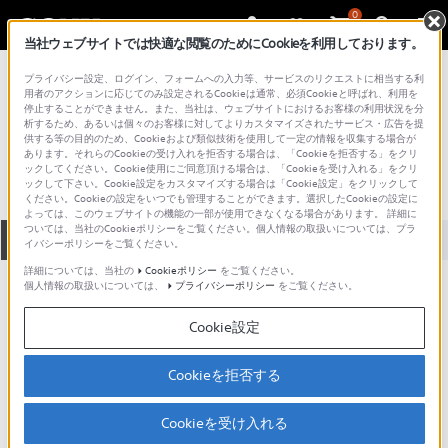
0
当社ウェブサイトでは快適な閲覧のためにCookieを利用しております。
総合サポート・お問い合わせ
プライバシー設定、ログイン、フォームへの入力等、サービスのリクエストに相当する利
アクセサリー （パソコンアクセサリー）
用者のアクションに応じてのみ設定されるCookieは通常、必須Cookieと呼ばれ、利用を
停止することができません。また、当社は、ウェブサイトにおけるお客様の利用状況を分
PCGA-UMS1
析するため、あるいは個々のお客様に対してよりカスタマイズされたサービス・広告を提
供する等の目的のため、Cookieおよび類似技術を使用して一定の情報を収集する場合が
あります。それらのCookieの受け入れを拒否する場合は、「Cookieを拒否する」をクリ
ックしてください。Cookie使用にご同意頂ける場合は、「Cookieを受け入れる」をクリ
ックして下さい。Cookie設定をカスタマイズする場合は「Cookie設定」をクリックして
ください。Cookieの設定をいつでも管理することができます。選択したCookieの設定に
よっては、このウェブサイトの機能の一部が使用できなくなる場合があります。 詳細に
ついては、当社のCookieポリシーをご覧ください。個人情報の取扱いについては、プラ
全て
ダウンロード
取扱説明書
Q&A
イバシーポリシーをご覧ください。
詳細については、当社の
Cookieポリシー
をご覧ください。
個人情報の取扱いについては、
プライバシーポリシー
をご覧ください。
動画でサポートご利用にあたってのお願い
Cookie設定
サポート動画をご利用の際にはソーシャ
ルメディア利用規約をご確認ください。
Cookieを拒否する
ダウンロード
Cookieを受け入れる