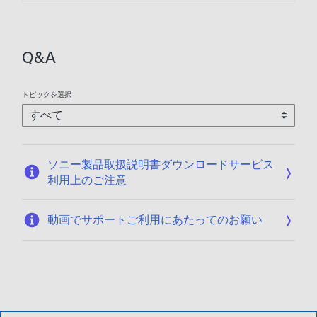
2
日
0
:
2
2
6
Q&A
0
/
2
0
6
1
トピックを選択
/
/
0
1
1
9
/
ソニー製品取扱説明書ダウンロードサービス
1
利用上のご注意
9
動画でサポートご利用にあたってのお願い