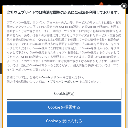
0
当社ウェブサイトでは快適な閲覧のためにCookieを利用しております。
総合サポート・お問い合わせ
プライバシー設定、ログイン、フォームへの入力等、サービスのリクエストに相当する利
アクセサリー （パソコンアクセサリー）
用者のアクションに応じてのみ設定されるCookieは通常、必須Cookieと呼ばれ、利用を
停止することができません。また、当社は、ウェブサイトにおけるお客様の利用状況を分
PCVA-HD16
析するため、あるいは個々のお客様に対してよりカスタマイズされたサービス・広告を提
供する等の目的のため、Cookieおよび類似技術を使用して一定の情報を収集する場合が
あります。それらのCookieの受け入れを拒否する場合は、「Cookieを拒否する」をクリ
ックしてください。Cookie使用にご同意頂ける場合は、「Cookieを受け入れる」をクリ
ックして下さい。Cookie設定をカスタマイズする場合は「Cookie設定」をクリックして
ください。Cookieの設定をいつでも管理することができます。選択したCookieの設定に
よっては、このウェブサイトの機能の一部が使用できなくなる場合があります。 詳細に
ついては、当社のCookieポリシーをご覧ください。個人情報の取扱いについては、プラ
全て
ダウンロード
取扱説明書
Q&A
イバシーポリシーをご覧ください。
詳細については、当社の
Cookieポリシー
をご覧ください。
個人情報の取扱いについては、
プライバシーポリシー
をご覧ください。
動画でサポートご利用にあたってのお願い
Cookie設定
サポート動画をご利用の際にはソーシャ
ルメディア利用規約をご確認ください。
Cookieを拒否する
ダウンロード
Cookieを受け入れる