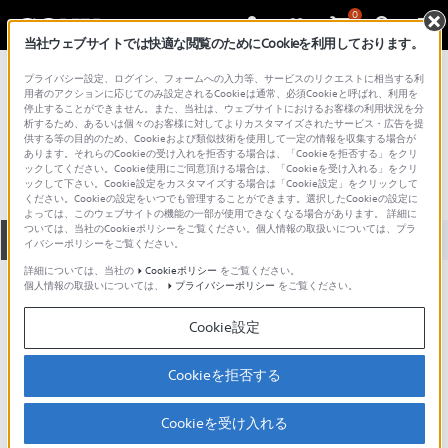
0
当社ウェブサイトでは快適な閲覧のためにCookieを利用しております。
総合サポート・お問い合わせ
プライバシー設定、ログイン、フォームへの入力等、サービスのリクエストに相当する利
アクセサリー （パソコンアクセサリー）
用者のアクションに応じてのみ設定されるCookieは通常、必須Cookieと呼ばれ、利用を
停止することができません。また、当社は、ウェブサイトにおけるお客様の利用状況を分
VGP-AC10V4
析するため、あるいは個々のお客様に対してよりカスタマイズされたサービス・広告を提
供する等の目的のため、Cookieおよび類似技術を使用して一定の情報を収集する場合が
あります。それらのCookieの受け入れを拒否する場合は、「Cookieを拒否する」をクリ
ックしてください。Cookie使用にご同意頂ける場合は、「Cookieを受け入れる」をクリ
ックして下さい。Cookie設定をカスタマイズする場合は「Cookie設定」をクリックして
ください。Cookieの設定をいつでも管理することができます。選択したCookieの設定に
よっては、このウェブサイトの機能の一部が使用できなくなる場合があります。 詳細に
ついては、当社のCookieポリシーをご覧ください。個人情報の取扱いについては、プラ
全て
ダウンロード
取扱説明書
Q&A
イバシーポリシーをご覧ください。
詳細については、当社の
Cookieポリシー
をご覧ください。
個人情報の取扱いについては、
プライバシーポリシー
をご覧ください。
動画でサポートご利用にあたってのお願い
Cookie設定
サポート動画をご利用の際にはソーシャ
ルメディア利用規約をご確認ください。
Cookieを拒否する
ダウンロード
Cookieを受け入れる