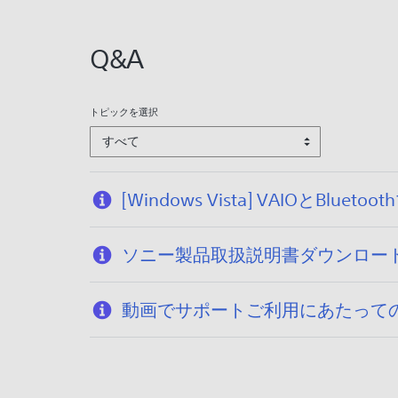
:
2
Q&A
0
2
5
トピックを選択
/
すべて
1
2
/
[Windows Vista] VAIOとBl
1
6
ソニー製品取扱説明書ダウンロー
動画でサポートご利用にあたって