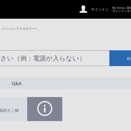
My Sonyに
サインイン
サインインす
 （パソコンアクセサリー）
検
Q&A
規約をご確