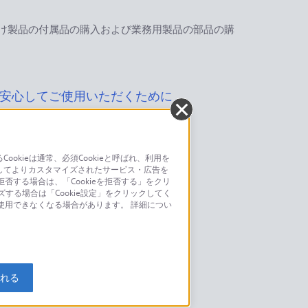
け製品の付属品の購入および業務用製品の部品の購
安心してご使用いただくために
kieは通常、必須Cookieと呼ばれ、利用を
してよりカスタマイズされたサービス・広告を
お問い合わせ
否する場合は、「Cookieを拒否する」をクリ
ズする場合は「Cookie設定」をクリックしてく
こちら
が使用できなくなる場合があります。 詳細につい
モデルに関してのご案内はこちら
入れる