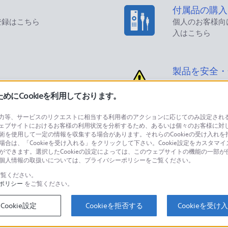
付属品の購入
登録はこちら
個人のお客様向
入はこちら
製品を安全・
にCookieを利用しております。
等、サービスのリクエストに相当する利用者のアクションに応じてのみ設定されるCoo
ェブサイトにおけるお客様の利用状況を分析するため、あるいは個々のお客様に対
品に関するお問い合わせ
製品に関する
技術を使用して一定の情報を収集する場合があります。それらのCookieの受け入れを拒
場合は、「Cookieを受け入れる」をクリックして下さい。Cookie設定をカスタマイ
個人のお客様は
とができます。選択したCookieの設定によっては、このウェブサイトの機能の一部
い。個人情報の取扱いについては、プライバシーポリシーをご覧ください。
覧ください。
ポリシー
をご覧ください。
するご利用ガイド・お問
海外仕様製品
オーバーシーズ
Cookie設定
Cookieを拒否する
Cookieを受け
スに関してのご案内はこちら