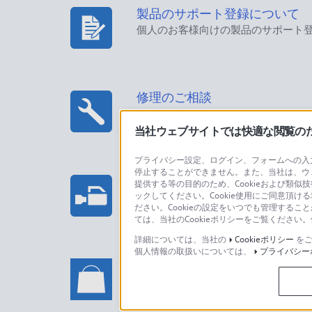
製品のサポート登録について
個人のお客様向けの製品のサポート
修理のご相談
当社ウェブサイトでは快適な閲覧のため
プライバシー設定、ログイン、フォームへの入力
停止することができません。また、当社は、ウ
プロフェッショナル/業務用製
提供する等の目的のため、Cookieおよび類似
ックしてください。Cookie使用にご同意頂ける
法人のお客様はこちら
ださい。Cookieの設定をいつでも管理するこ
ては、当社のCookieポリシーをご覧くださ
詳細については、当社の
Cookieポリシー
をご
個人情報の取扱いについては、
プライバシー
ソニーストアでのお買い物に関
い合わせ
ソニーストアのご利用方法・サービ