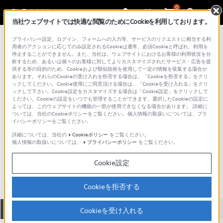
0
当社ウェブサイトでは快適な閲覧のためにCookieを利用しております。
総合サポート・お問い合わせ
プライバシー設定、ログイン、フォームへの入力等、サービスのリクエストに相当する利
アクセサリー （パソコンアクセサリー）
用者のアクションに応じてのみ設定されるCookieは通常、必須Cookieと呼ばれ、利用を
停止することができません。また、当社は、ウェブサイトにおけるお客様の利用状況を分
析するため、あるいは個々のお客様に対してよりカスタマイズされたサービス・広告を提
供する等の目的のため、Cookieおよび類似技術を使用して一定の情報を収集する場合が
あります。それらのCookieの受け入れを拒否する場合は、「Cookieを拒否する」をクリ
ックしてください。Cookie使用にご同意頂ける場合は、「Cookieを受け入れる」をクリ
ックして下さい。Cookie設定をカスタマイズする場合は「Cookie設定」をクリックして
ください。Cookieの設定をいつでも管理することができます。選択したCookieの設定に
よっては、このウェブサイトの機能の一部が使用できなくなる場合があります。 詳細に
ついては、当社のCookieポリシーをご覧ください。個人情報の取扱いについては、プラ
イバシーポリシーをご覧ください。
詳細については、当社の
Cookieポリシー
をご覧ください。
個人情報の取扱いについては、
プライバシーポリシー
をご覧ください。
VGP-CKSR1
Cookie設定
Cookieを拒否する
全て
ダウンロード
取扱説明書
Q&A
Cookieを受け入れる