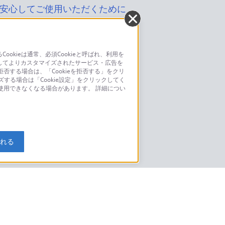
安心してご使用いただくために
kieは通常、必須Cookieと呼ばれ、利用を
してよりカスタマイズされたサービス・広告を
お問い合わせ
否する場合は、「Cookieを拒否する」をクリ
ズする場合は「Cookie設定」をクリックしてく
こちら
が使用できなくなる場合があります。 詳細につい
モデルに関してのご案内はこちら
入れる
特定商取引法に基づく表記
ご利用ガイド
規約