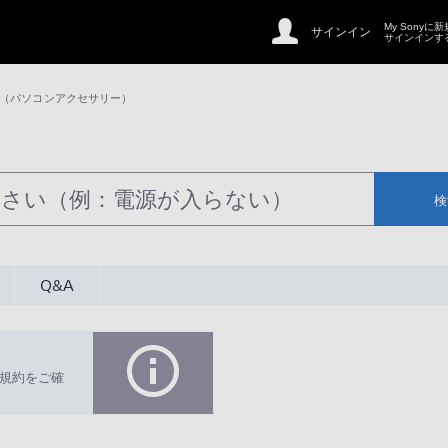
My Sonyに
サインイン
サインインす
 （パソコンアクセサリー）
検
Q&A
規約をご確