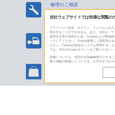
修理のご相談
当社ウェブサイトでは快適な閲覧のため
プライバシー設定、ログイン、フォームへの入力
停止することができません。また、当社は、ウ
プロフェッショナル/業務用製
提供する等の目的のため、Cookieおよび類似
ックしてください。Cookie使用にご同意頂ける
法人のお客様はこちら
ださい。Cookieの設定をいつでも管理するこ
ては、当社のCookieポリシーをご覧くださ
詳細については、当社の
Cookieポリシー
をご
個人情報の取扱いについては、
プライバシー
ソニーストアでのお買い物に関
い合わせ
ソニーストアのご利用方法・サービ