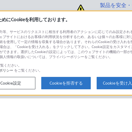
製品を安全・
にCookieを利用しております。
等、サービスのリクエストに相当する利用者のアクションに応じてのみ設定されるCoo
ェブサイトにおけるお客様の利用状況を分析するため、あるいは個々のお客様に対
品に関するお問い合わせ
製品に関する
技術を使用して一定の情報を収集する場合があります。それらのCookieの受け入れを拒
場合は、「Cookieを受け入れる」をクリックして下さい。Cookie設定をカスタマイ
個人のお客様は
とができます。選択したCookieの設定によっては、このウェブサイトの機能の一部
い。個人情報の取扱いについては、プライバシーポリシーをご覧ください。
覧ください。
ポリシー
をご覧ください。
するご利用ガイド・お問
海外仕様製品
オーバーシーズ
Cookie設定
Cookieを拒否する
Cookieを受け
スに関してのご案内はこちら
セキュリティ・ブラウザ環境
ソニーストアでのお買い物にあたって