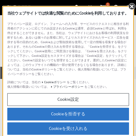
0
当社ウェブサイトでは快適な閲覧のためにCookieを利用しております。
総合サポート・お問い合わせ
プライバシー設定、ログイン、フォームへの入力等、サービスのリクエストに相当する利
アクセサリー （パソコンアクセサリー）
用者のアクションに応じてのみ設定されるCookieは通常、必須Cookieと呼ばれ、利用を
停止することができません。また、当社は、ウェブサイトにおけるお客様の利用状況を分
VGP-FL12
析するため、あるいは個々のお客様に対してよりカスタマイズされたサービス・広告を提
供する等の目的のため、Cookieおよび類似技術を使用して一定の情報を収集する場合が
あります。それらのCookieの受け入れを拒否する場合は、「Cookieを拒否する」をクリ
ックしてください。Cookie使用にご同意頂ける場合は、「Cookieを受け入れる」をクリ
ックして下さい。Cookie設定をカスタマイズする場合は「Cookie設定」をクリックして
ください。Cookieの設定をいつでも管理することができます。選択したCookieの設定に
よっては、このウェブサイトの機能の一部が使用できなくなる場合があります。 詳細に
ついては、当社のCookieポリシーをご覧ください。個人情報の取扱いについては、プラ
全て
ダウンロード
取扱説明書
Q&A
イバシーポリシーをご覧ください。
詳細については、当社の
Cookieポリシー
をご覧ください。
個人情報の取扱いについては、
プライバシーポリシー
をご覧ください。
動画でサポートご利用にあたってのお願い
Cookie設定
サポート動画をご利用の際にはソーシャ
ルメディア利用規約をご確認ください。
Cookieを拒否する
ダウンロード
Cookieを受け入れる