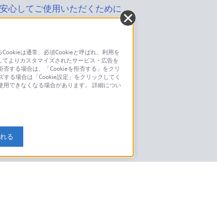
安心してご使用いただくために
kieは通常、必須Cookieと呼ばれ、利用を
してよりカスタマイズされたサービス・広告を
お問い合わせ
否する場合は、「Cookieを拒否する」をクリ
ズする場合は「Cookie設定」をクリックしてく
こちら
が使用できなくなる場合があります。 詳細につい
モデルに関してのご案内はこちら
入れる
特定商取引法に基づく表記
ご利用ガイド
規約