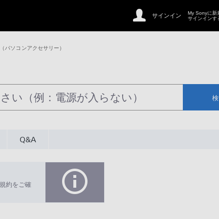
My Sonyに
サインイン
サインインす
 （パソコンアクセサリー）
検
Q&A
規約をご確