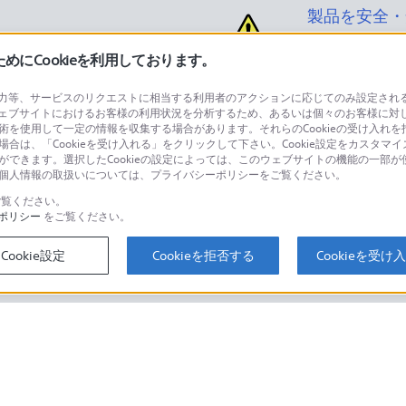
製品を安全・
にCookieを利用しております。
等、サービスのリクエストに相当する利用者のアクションに応じてのみ設定されるCoo
ェブサイトにおけるお客様の利用状況を分析するため、あるいは個々のお客様に対
品に関するお問い合わせ
製品に関する
技術を使用して一定の情報を収集する場合があります。それらのCookieの受け入れを拒
場合は、「Cookieを受け入れる」をクリックして下さい。Cookie設定をカスタマイ
個人のお客様は
とができます。選択したCookieの設定によっては、このウェブサイトの機能の一部
い。個人情報の取扱いについては、プライバシーポリシーをご覧ください。
覧ください。
ポリシー
をご覧ください。
するご利用ガイド・お問
海外仕様製品
オーバーシーズ
Cookie設定
Cookieを拒否する
Cookieを受け
スに関してのご案内はこちら
セキュリティ・ブラウザ環境
ソニーストアでのお買い物にあたって