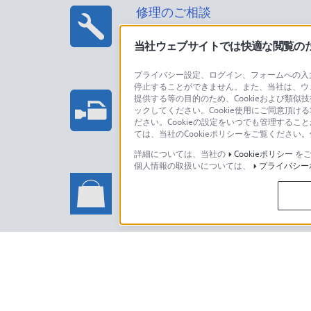
修理のご相談
当社ウェブサイトでは快適な閲覧のため
プライバシー設定、ログイン、フォームへの入力
停止することができません。また、当社は、ウ
プロフェッショナル/業務用製
提供する等の目的のため、Cookieおよび類似
ックしてください。Cookie使用にご同意頂ける
法人のお客様はこちら
ださい。Cookieの設定をいつでも管理するこ
ては、当社のCookieポリシーをご覧くださ
詳細については、当社の
Cookieポリシー
をご
個人情報の取扱いについては、
プライバシー
ソニーストアでのお買い物に関
い合わせ
ソニーストアのご利用方法・サービ