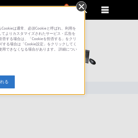
0
新規登録
るともっと便利に
kieは通常、必須Cookieと呼ばれ、利用を
してよりカスタマイズされたサービス・広告を
否する場合は、「Cookieを拒否する」をクリ
ズする場合は「Cookie設定」をクリックしてく
が使用できなくなる場合があります。 詳細につい
索
入れる