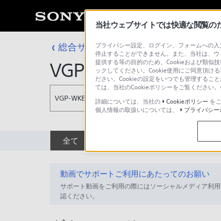
当社ウェブサイトでは快適な閲覧のため
総合サポート・お問い合わせ
プライバシー設定、ログイン、フォームへの入力
アクセサリー
停止することができません。また、当社は、ウ
提供する等の目的のため、Cookieおよび類似
VGP-WKB1
ックしてください。Cookie使用にご同意頂ける
ださい。Cookieの設定をいつでも管理するこ
ては、当社のCookieポリシーをご覧くださ
VGP-WKB1
詳細については、当社の
Cookieポリシー
をご
個人情報の取扱いについては、
プライバシー
全て
ダウンロード
取扱説明書
動画でサポートご利用にあたってのお願い
サポート動画をご利用の際にはソーシャルメディア利用
認ください。