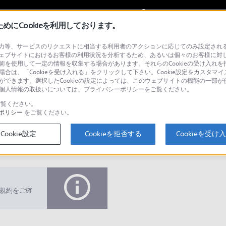
My Sonyに
サインイン
サインインす
にCookieを利用しております。
等、サービスのリクエストに相当する利用者のアクションに応じてのみ設定されるCoo
 （パソコンアクセサリー）
ェブサイトにおけるお客様の利用状況を分析するため、あるいは個々のお客様に対
技術を使用して一定の情報を収集する場合があります。それらのCookieの受け入れを拒
場合は、「Cookieを受け入れる」をクリックして下さい。Cookie設定をカスタマイ
とができます。選択したCookieの設定によっては、このウェブサイトの機能の一部
い。個人情報の取扱いについては、プライバシーポリシーをご覧ください。
検
覧ください。
ポリシー
をご覧ください。
Cookie設定
Cookieを拒否する
Cookieを受け
Q&A
規約をご確