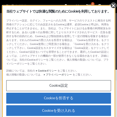
0
当社ウェブサイトでは快適な閲覧のためにCookieを利用しております。
総合サポート・お問い合わせ
プライバシー設定、ログイン、フォームへの入力等、サービスのリクエストに相当する利
アクセサリー
用者のアクションに応じてのみ設定されるCookieは通常、必須Cookieと呼ばれ、利用を
停止することができません。また、当社は、ウェブサイトにおけるお客様の利用状況を分
アクセサリー （モバイルバッ
析するため、あるいは個々のお客様に対してよりカスタマイズされたサービス・広告を提
供する等の目的のため、Cookieおよび類似技術を使用して一定の情報を収集する場合が
テリー）
あります。それらのCookieの受け入れを拒否する場合は、「Cookieを拒否する」をクリ
ックしてください。Cookie使用にご同意頂ける場合は、「Cookieを受け入れる」をクリ
ックして下さい。Cookie設定をカスタマイズする場合は「Cookie設定」をクリックして
ください。Cookieの設定をいつでも管理することができます。選択したCookieの設定に
よっては、このウェブサイトの機能の一部が使用できなくなる場合があります。 詳細に
ついては、当社のCookieポリシーをご覧ください。個人情報の取扱いについては、プラ
製品型名を調べる方法
イバシーポリシーをご覧ください。
詳細については、当社の
Cookieポリシー
をご覧ください。
全て
個人情報の取扱いについては、
ダウンロード
プライバシーポリシー
取扱説明書
をご覧ください。
Q&A
Cookie設定
取扱説明書やヘルプガイド、PDF書類を見るには、リストからお
Cookieを拒否する
持ちの製品を選ぶか、またはお持ちの製品の型名で検索してくだ
さい。
Cookieを受け入れる