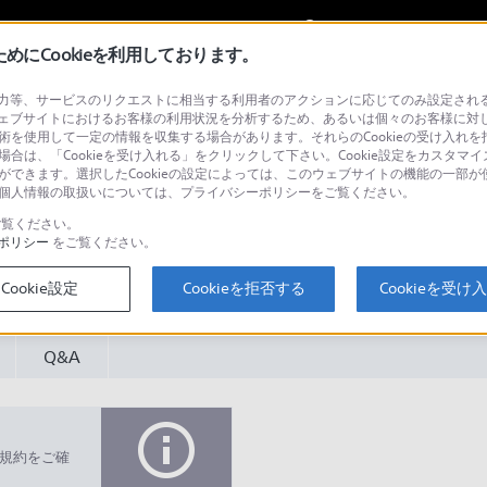
My Sonyに
サインイン
サインインす
にCookieを利用しております。
等、サービスのリクエストに相当する利用者のアクションに応じてのみ設定されるCoo
 （テレビ／プロジェクター）
ェブサイトにおけるお客様の利用状況を分析するため、あるいは個々のお客様に対
技術を使用して一定の情報を収集する場合があります。それらのCookieの受け入れを拒
場合は、「Cookieを受け入れる」をクリックして下さい。Cookie設定をカスタマイ
とができます。選択したCookieの設定によっては、このウェブサイトの機能の一部
い。個人情報の取扱いについては、プライバシーポリシーをご覧ください。
覧ください。
ポリシー
をご覧ください。
検
Cookie設定
Cookieを拒否する
Cookieを受け
Q&A
規約をご確