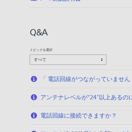
開
日
:
2
Q&A
0
2
6
トピックを選択
/
すべて
0
1
/
「 電話回線がつながっていません
1
9
アンテナレベルが“24”以上ある
電話回線に接続できますか？