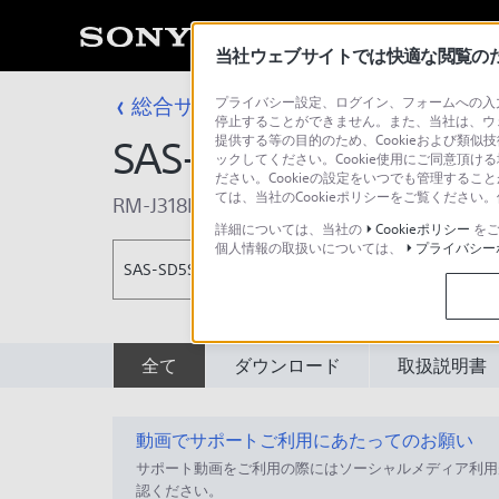
当社ウェブサイトでは快適な閲覧のため
総合サポート・お問い合わせ
プライバシー設定、ログイン、フォームへの入力
アクセサリー
停止することができません。また、当社は、ウ
提供する等の目的のため、Cookieおよび類似
SAS-SD5SET
ックしてください。Cookie使用にご同意頂ける
ださい。Cookieの設定をいつでも管理するこ
ては、当社のCookieポリシーをご覧くださ
RM-J318D
,
SAN-40DK2
詳細については、当社の
Cookieポリシー
をご
個人情報の取扱いについては、
プライバシー
SAS-SD5SET
全て
ダウンロード
取扱説明書
動画でサポートご利用にあたってのお願い
サポート動画をご利用の際にはソーシャルメディア利用
認ください。