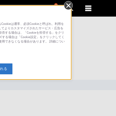
0
新規登録
るともっと便利に
kieは通常、必須Cookieと呼ばれ、利用を
してよりカスタマイズされたサービス・広告を
否する場合は、「Cookieを拒否する」をクリ
ズする場合は「Cookie設定」をクリックしてく
が使用できなくなる場合があります。 詳細につい
索
入れる