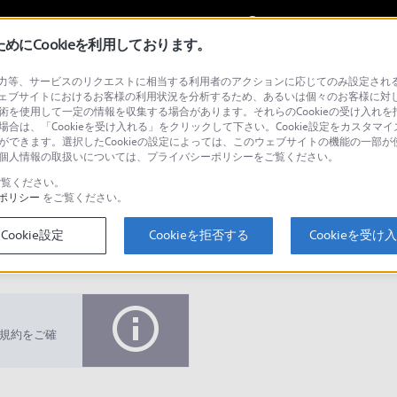
My Sonyに
サインイン
サインインす
にCookieを利用しております。
等、サービスのリクエストに相当する利用者のアクションに応じてのみ設定されるCoo
 （テレビ／プロジェクター）
ェブサイトにおけるお客様の利用状況を分析するため、あるいは個々のお客様に対
技術を使用して一定の情報を収集する場合があります。それらのCookieの受け入れを拒
場合は、「Cookieを受け入れる」をクリックして下さい。Cookie設定をカスタマイ
とができます。選択したCookieの設定によっては、このウェブサイトの機能の一部
い。個人情報の取扱いについては、プライバシーポリシーをご覧ください。
検
覧ください。
ポリシー
をご覧ください。
Cookie設定
Cookieを拒否する
Cookieを受け
Q&A
規約をご確