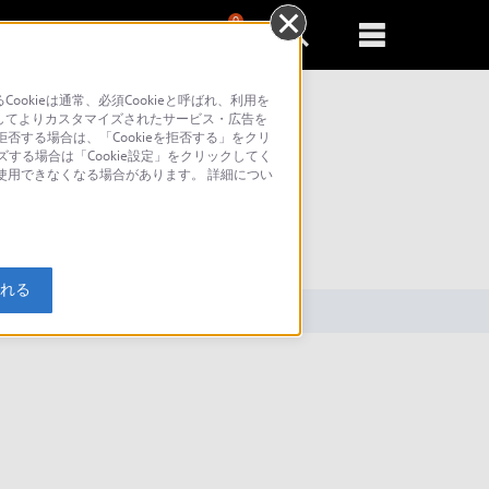
0
新規登録
るともっと便利に
kieは通常、必須Cookieと呼ばれ、利用を
してよりカスタマイズされたサービス・広告を
否する場合は、「Cookieを拒否する」をクリ
ズする場合は「Cookie設定」をクリックしてく
が使用できなくなる場合があります。 詳細につい
索
入れる