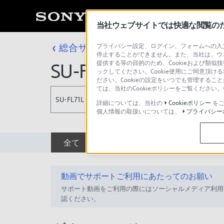
当社ウェブサイトでは快適な閲覧のため
総合サポート・お問い合わせ
プライバシー設定、ログイン、フォームへの入力
アクセサリー
停止することができません。また、当社は、ウ
提供する等の目的のため、Cookieおよび類似
SU-FL71L
ックしてください。Cookie使用にご同意頂ける
ださい。Cookieの設定をいつでも管理するこ
ては、当社のCookieポリシーをご覧くださ
SU-FL71L
詳細については、当社の
Cookieポリシー
をご
個人情報の取扱いについては、
プライバシー
全て
ダウンロード
取扱説明書
動画でサポートご利用にあたってのお願い
サポート動画をご利用の際にはソーシャルメディア利用
認ください。