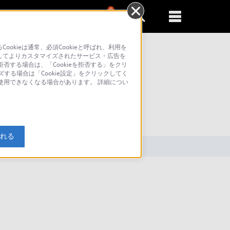
0
新規登録
るともっと便利に
kieは通常、必須Cookieと呼ばれ、利用を
してよりカスタマイズされたサービス・広告を
否する場合は、「Cookieを拒否する」をクリ
ズする場合は「Cookie設定」をクリックしてく
が使用できなくなる場合があります。 詳細につい
索
入れる