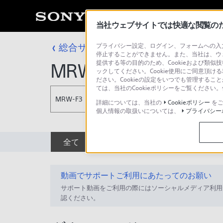
当社ウェブサイトでは快適な閲覧のため
総合サポート・お問い合わせ
プライバシー設定、ログイン、フォームへの入力
アクセサリー
停止することができません。また、当社は、ウ
提供する等の目的のため、Cookieおよび類似
MRW-F3
ックしてください。Cookie使用にご同意頂ける
ださい。Cookieの設定をいつでも管理するこ
ては、当社のCookieポリシーをご覧くださ
MRW-F3
詳細については、当社の
Cookieポリシー
をご
個人情報の取扱いについては、
プライバシー
全て
ダウンロード
取扱説明書
動画でサポートご利用にあたってのお願い
サポート動画をご利用の際にはソーシャルメディア利用
認ください。