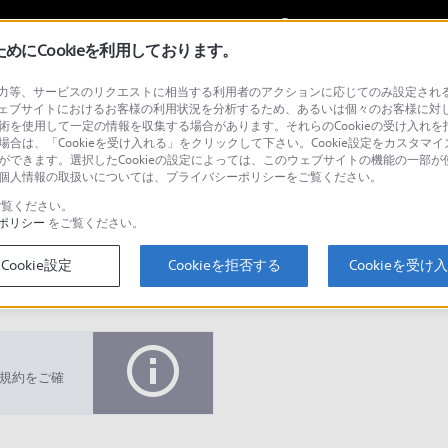
My Sonyに
サインイン
サインインす
にCookieを利用しております。
等、サービスのリクエストに相当する利用者のアクションに応じてのみ設定されるCoo
ェブサイトにおけるお客様の利用状況を分析するため、あるいは個々のお客様に対
技術を使用して一定の情報を収集する場合があります。それらのCookieの受け入れを拒
場合は、「Cookieを受け入れる」をクリックして下さい。Cookie設定をカスタマイ
とができます。選択したCookieの設定によっては、このウェブサイトの機能の一部
い。個人情報の取扱いについては、プライバシーポリシーをご覧ください。
検
覧ください。
ポリシー
をご覧ください。
Cookie設定
Cookieを拒否する
Cookieを受け
Q&A
規約をご確