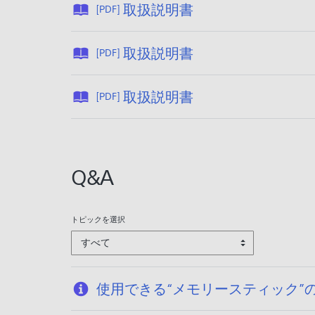
公
取扱説明書
[PDF]
:
開
2
日
公
0
取扱説明書
[PDF]
:
開
2
2
日
6
公
0
取扱説明書
[PDF]
:
/
開
0
2
0
日
8
0
1
:
/
0
/
2
0
Q&A
7
0
0
5
/
9
0
/
0
7
2
トピックを選択
3
/
6
すべて
/
0
2
3
5
/
使用できる“メモリースティック”
2