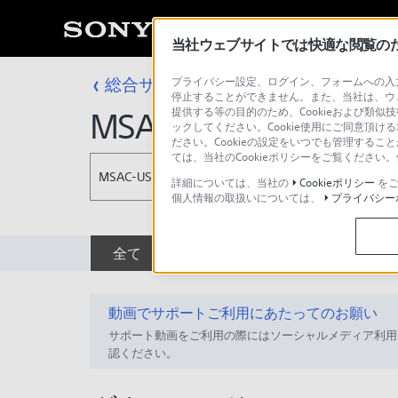
当社ウェブサイトでは快適な閲覧のため
総合サポート・お問い合わせ
プライバシー設定、ログイン、フォームへの入力
アクセサリー
停止することができません。また、当社は、ウ
提供する等の目的のため、Cookieおよび類似
MSAC-US40
ックしてください。Cookie使用にご同意頂ける
ださい。Cookieの設定をいつでも管理するこ
ては、当社のCookieポリシーをご覧くださ
MSAC-US40
詳細については、当社の
Cookieポリシー
をご
個人情報の取扱いについては、
プライバシー
全て
ダウンロード
取扱説明書
動画でサポートご利用にあたってのお願い
サポート動画をご利用の際にはソーシャルメディア利用
認ください。