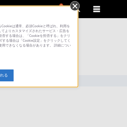
0
新規登録
るともっと便利に
kieは通常、必須Cookieと呼ばれ、利用を
してよりカスタマイズされたサービス・広告を
否する場合は、「Cookieを拒否する」をクリ
ズする場合は「Cookie設定」をクリックしてく
が使用できなくなる場合があります。 詳細につい
索
入れる