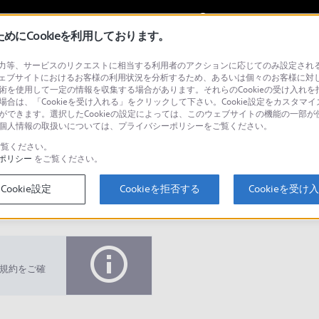
My Sonyに
サインイン
サインインす
にCookieを利用しております。
等、サービスのリクエストに相当する利用者のアクションに応じてのみ設定されるCoo
ェブサイトにおけるお客様の利用状況を分析するため、あるいは個々のお客様に対
技術を使用して一定の情報を収集する場合があります。それらのCookieの受け入れを拒
場合は、「Cookieを受け入れる」をクリックして下さい。Cookie設定をカスタマイ
とができます。選択したCookieの設定によっては、このウェブサイトの機能の一部
い。個人情報の取扱いについては、プライバシーポリシーをご覧ください。
検
覧ください。
ポリシー
をご覧ください。
Cookie設定
Cookieを拒否する
Cookieを受け
Q&A
規約をご確