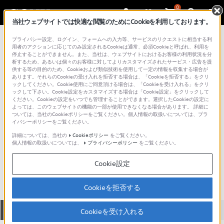
0
当社ウェブサイトでは快適な閲覧のためにCookieを利用しております。
総合サポート・お問い合わせ
プライバシー設定、ログイン、フォームへの入力等、サービスのリクエストに相当する利
アナログレシーバー
用者のアクションに応じてのみ設定されるCookieは通常、必須Cookieと呼ばれ、利用を
停止することができません。また、当社は、ウェブサイトにおけるお客様の利用状況を分
析するため、あるいは個々のお客様に対してよりカスタマイズされたサービス・広告を提
供する等の目的のため、Cookieおよび類似技術を使用して一定の情報を収集する場合が
あります。それらのCookieの受け入れを拒否する場合は、「Cookieを拒否する」をクリ
ックしてください。Cookie使用にご同意頂ける場合は、「Cookieを受け入れる」をクリ
ックして下さい。Cookie設定をカスタマイズする場合は「Cookie設定」をクリックして
ください。Cookieの設定をいつでも管理することができます。選択したCookieの設定に
よっては、このウェブサイトの機能の一部が使用できなくなる場合があります。 詳細に
ついては、当社のCookieポリシーをご覧ください。個人情報の取扱いについては、プラ
イバシーポリシーをご覧ください。
詳細については、当社の
Cookieポリシー
をご覧ください。
個人情報の取扱いについては、
プライバシーポリシー
をご覧ください。
MB-X6
Cookie設定
Cookieを拒否する
全て
ダウンロード
取扱説明書
Q&A
Cookieを受け入れる