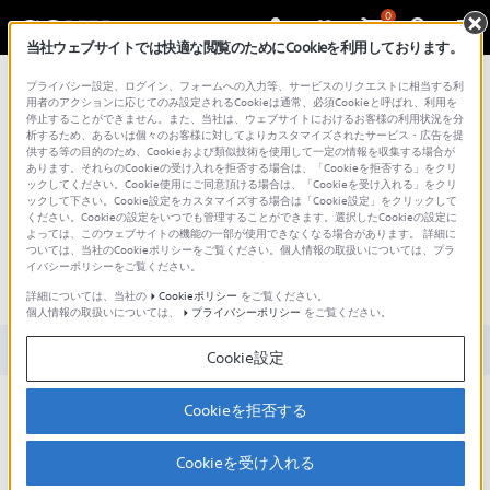
0
当社ウェブサイトでは快適な閲覧のためにCookieを利用しております。
総合サポート・お問い合わせ
プライバシー設定、ログイン、フォームへの入力等、サービスのリクエストに相当する利
用者のアクションに応じてのみ設定されるCookieは通常、必須Cookieと呼ばれ、利用を
停止することができません。また、当社は、ウェブサイトにおけるお客様の利用状況を分
析するため、あるいは個々のお客様に対してよりカスタマイズされたサービス・広告を提
供する等の目的のため、Cookieおよび類似技術を使用して一定の情報を収集する場合が
あります。それらのCookieの受け入れを拒否する場合は、「Cookieを拒否する」をクリ
文書番号 : 00246945 / 最終更新日 : 2026/07/13
ックしてください。Cookie使用にご同意頂ける場合は、「Cookieを受け入れる」をクリ
ックして下さい。Cookie設定をカスタマイズする場合は「Cookie設定」をクリックして
ください。Cookieの設定をいつでも管理することができます。選択したCookieの設定に
S-Log2またはS-Log3で撮影すると
よっては、このウェブサイトの機能の一部が使用できなくなる場合があります。 詳細に
ついては、当社のCookieポリシーをご覧ください。個人情報の取扱いについては、プラ
ヒストグラムが左半分程度にしか
イバシーポリシーをご覧ください。
表示されないのはなぜか
詳細については、当社の
Cookieポリシー
をご覧ください。
個人情報の取扱いについては、
プライバシーポリシー
をご覧ください。
対象製品カテゴリー・製品
Cookie設定
輝度差の少ない被写体をS-logで撮影した場合はヒストグラムが圧
Cookieを拒否する
縮されるように表示され、ヒストグラムの右側の場所の表示頻度
は低くなります。
Cookieを受け入れる
S-Log2、S-Log3は、撮影後にグレーディング（画像加工処理）を