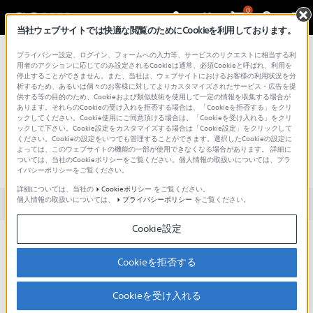
0
当社ウェブサイトでは快適な閲覧のためにCookieを利用しております。
総合サポート・お問い合わせ
プライバシー設定、ログイン、フォームへの入力等、サービスのリクエストに相当する利
用者のアクションに応じてのみ設定されるCookieは通常、必須Cookieと呼ばれ、利用を
停止することができません。また、当社は、ウェブサイトにおけるお客様の利用状況を分
析するため、あるいは個々のお客様に対してよりカスタマイズされたサービス・広告を提
供する等の目的のため、Cookieおよび類似技術を使用して一定の情報を収集する場合が
あります。それらのCookieの受け入れを拒否する場合は、「Cookieを拒否する」をクリ
文書番号 : 00227761 / 最終更新日 : 2026/07/09
ックしてください。Cookie使用にご同意頂ける場合は、「Cookieを受け入れる」をクリ
ックして下さい。Cookie設定をカスタマイズする場合は「Cookie設定」をクリックして
ください。Cookieの設定をいつでも管理することができます。選択したCookieの設定に
aiboがネットワークに接続できま
よっては、このウェブサイトの機能の一部が使用できなくなる場合があります。 詳細に
ついては、当社のCookieポリシーをご覧ください。個人情報の取扱いについては、プラ
せん。（ERS-1000）
イバシーポリシーをご覧ください。
詳細については、当社の
Cookieポリシー
をご覧ください。
個人情報の取扱いについては、
プライバシーポリシー
をご覧ください。
対象製品カテゴリー・製品
Cookie設定
まずは、aiboのWi-FiネットワークLED（+）の状態をご確認くださ
い。
Cookieを拒否する
* Wi-FiネットワークLEDは、aiboの胸部のチャージピンの下にあ
ります。
Cookieを受け入れる