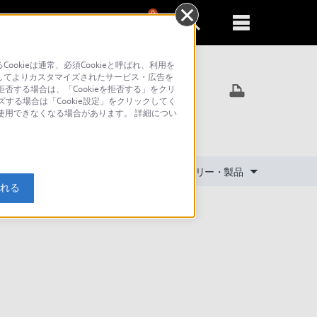
0
新規登録
るともっと便利に
kieは通常、必須Cookieと呼ばれ、利用を
してよりカスタマイズされたサービス・広告を
否する場合は、「Cookieを拒否する」をクリ
ズする場合は「Cookie設定」をクリックしてく
が使用できなくなる場合があります。 詳細につい
対象製品カテゴリー・製品
入れる