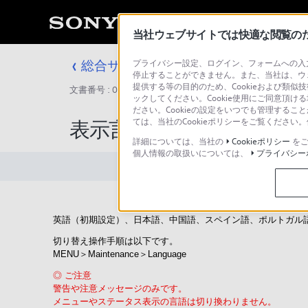
当社ウェブサイトでは快適な閲覧のため
総合サポート・お問い合わせ
プライバシー設定、ログイン、フォームへの入力
停止することができません。また、当社は、ウ
提供する等の目的のため、Cookieおよび類似
文書番号 : 00231726 / 最終更新日 : 2025/03/11
ックしてください。Cookie使用にご同意頂ける
ださい。Cookieの設定をいつでも管理するこ
ては、当社のCookieポリシーをご覧くださ
表示言語の切り替えはできま
詳細については、当社の
Cookieポリシー
をご
個人情報の取扱いについては、
プライバシー
英語（初期設定）、日本語、中国語、スペイン語、ポルトガル
切り替え操作手順は以下です。
MENU＞Maintenance＞Language
◎ ご注意
警告や注意メッセージのみです。
メニューやステータス表示の言語は切り換わりません。