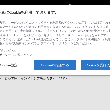
My Sonyに
サインイン
サインインす
にCookieを利用しております。
等、サービスのリクエストに相当する利用者のアクションに応じてのみ設定されるCoo
ェブサイトにおけるお客様の利用状況を分析するため、あるいは個々のお客様に対
技術を使用して一定の情報を収集する場合があります。それらのCookieの受け入れを拒
場合は、「Cookieを受け入れる」をクリックして下さい。Cookie設定をカスタマイ
とができます。選択したCookieの設定によっては、このウェブサイトの機能の一部
い。個人情報の取扱いについては、プライバシーポリシーをご覧ください。
すか？（PXW-X320）
覧ください。
ポリシー
をご覧ください。
Cookie設定
Cookieを拒否する
Cookieを受け
語、ロシア語、インドネシア語から選択可能です。