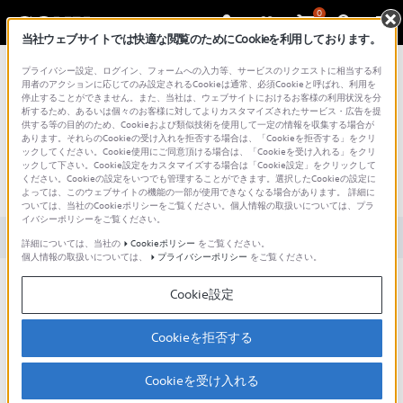
0
当社ウェブサイトでは快適な閲覧のためにCookieを利用しております。
総合サポート・お問い合わせ
プライバシー設定、ログイン、フォームへの入力等、サービスのリクエストに相当する利
用者のアクションに応じてのみ設定されるCookieは通常、必須Cookieと呼ばれ、利用を
停止することができません。また、当社は、ウェブサイトにおけるお客様の利用状況を分
析するため、あるいは個々のお客様に対してよりカスタマイズされたサービス・広告を提
供する等の目的のため、Cookieおよび類似技術を使用して一定の情報を収集する場合が
あります。それらのCookieの受け入れを拒否する場合は、「Cookieを拒否する」をクリ
文書番号 : 00233411 / 最終更新日 : 2025/03/11
ックしてください。Cookie使用にご同意頂ける場合は、「Cookieを受け入れる」をクリ
ックして下さい。Cookie設定をカスタマイズする場合は「Cookie設定」をクリックして
ください。Cookieの設定をいつでも管理することができます。選択したCookieの設定に
データ使用量を制限する方法
よっては、このウェブサイトの機能の一部が使用できなくなる場合があります。 詳細に
ついては、当社のCookieポリシーをご覧ください。個人情報の取扱いについては、プラ
イバシーポリシーをご覧ください。
対象製品カテゴリー・製品
詳細については、当社の
Cookieポリシー
をご覧ください。
個人情報の取扱いについては、
プライバシーポリシー
をご覧ください。
以下の操作方法をご確認ください。
Cookie設定
操作方法
Cookieを拒否する
［設定］のアプリをタップする
［ネットワークとインターネット］をタップする
Cookieを受け入れる
［モバイルネットワーク］をタップする