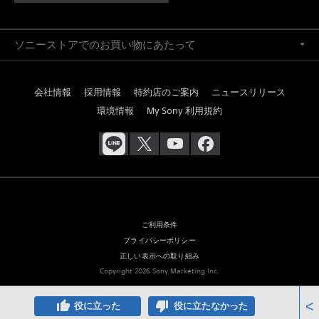
ソニーストアでのお買い物にあたって
会社情報
採用情報
特約店のご案内
ニュースリリース
環境情報
My Sony 利用規約
ご利用条件
プライバシーポリシー
正しい表示への取り組み
Copyright 2026 Sony Marketing Inc.
thumb_up
thumb_down
<
役に立った
役に立たなかった