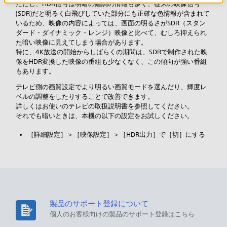
ただし、HDR信号は明暗の階調の情報も多く、従来の映像信号
(SDR)だと明るく白飛びしていた部分にも正確な色情報が含まれて
いるため、映像の内容によっては、画面の明るさがSDR（スタン
ダード・ダイナミック・レンジ）映像と比べて、むしろ抑えられ
た暗い映像に見えてしまう場合があります。
特に、4K放送の開始からしばらくの期間は、SDRで制作された映
像をHDR変換した映像の番組も少なくなく、この傾向が強い番組
もあります。
テレビ側の画質設定でより明るい画質モードを選んだり、輝度レ
ベルの調整をしたりすることで改善できます。
詳しくはお使いのテレビの取扱説明書を参照してください。
それでも暗いときは、本機の以下の設定をお試しください。
［詳細設定］＞［映像設定］＞［HDR出力］で［切］にする
製品のサポート登録について
個人のお客様向けの製品のサポート登録はこちら