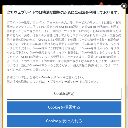
0
当社ウェブサイトでは快適な閲覧のためにCookieを利用しております。
総合サポート・お問い合わせ
プライバシー設定、ログイン、フォームへの入力等、サービスのリクエストに相当する利
用者のアクションに応じてのみ設定されるCookieは通常、必須Cookieと呼ばれ、利用を
停止することができません。また、当社は、ウェブサイトにおけるお客様の利用状況を分
析するため、あるいは個々のお客様に対してよりカスタマイズされたサービス・広告を提
供する等の目的のため、Cookieおよび類似技術を使用して一定の情報を収集する場合が
あります。それらのCookieの受け入れを拒否する場合は、「Cookieを拒否する」をクリ
文書番号 : 00235511 / 最終更新日 : 2023/06/06
ックしてください。Cookie使用にご同意頂ける場合は、「Cookieを受け入れる」をクリ
ックして下さい。Cookie設定をカスタマイズする場合は「Cookie設定」をクリックして
ください。Cookieの設定をいつでも管理することができます。選択したCookieの設定に
4K HDR放送を見たとき、他の放送
よっては、このウェブサイトの機能の一部が使用できなくなる場合があります。 詳細に
ついては、当社のCookieポリシーをご覧ください。個人情報の取扱いについては、プラ
と比較して画面が暗い（BDZ-
イバシーポリシーをご覧ください。
FBT*/FBW*）
詳細については、当社の
Cookieポリシー
をご覧ください。
個人情報の取扱いについては、
プライバシーポリシー
をご覧ください。
対象製品カテゴリー・製品
Cookie設定
HDR放送の特徴であり、本機の故障ではありません。
Cookieを拒否する
BS4K/CS4K放送で採用されているHDR映像信号は、表現できる明
暗の範囲を大幅に拡大し、現実に近い高コントラストな映像を再
Cookieを受け入れる
現することを目指しています。