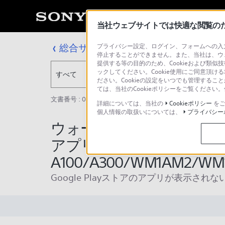
当社ウェブサイトでは快適な閲覧のため
総合サポート・お問い合わせ
プライバシー設定、ログイン、フォームへの入力
停止することができません。また、当社は、ウ
提供する等の目的のため、Cookieおよび類似
ックしてください。Cookie使用にご同意頂ける
すべて
ださい。Cookieの設定をいつでも管理するこ
ては、当社のCookieポリシーをご覧くださ
文書番号 : 00235561 / 最終更新日 : 2026/01/20
詳細については、当社の
Cookieポリシー
をご
個人情報の取扱いについては、
プライバシー
ウォークマンにアプリが
アプリが起動できない（N
A100/A300/WM1AM2/WM1
Google Playストアのアプリが表示されな