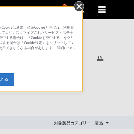
0
新規登録
るともっと便利に
kieは通常、必須Cookieと呼ばれ、利用を
してよりカスタマイズされたサービス・広告を
否する場合は、「Cookieを拒否する」をクリ
ズする場合は「Cookie設定」をクリックしてく
索
が使用できなくなる場合があります。 詳細につい
ールした
入れる
対象製品カテゴリー・製品