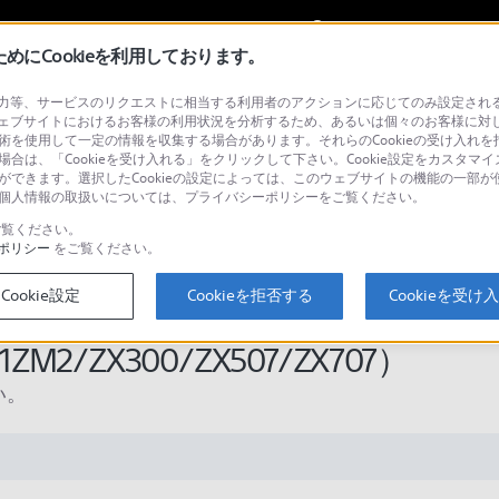
My Sonyに
サインイン
サインインす
にCookieを利用しております。
等、サービスのリクエストに相当する利用者のアクションに応じてのみ設定されるCoo
ェブサイトにおけるお客様の利用状況を分析するため、あるいは個々のお客様に対
技術を使用して一定の情報を収集する場合があります。それらのCookieの受け入れを拒
場合は、「Cookieを受け入れる」をクリックして下さい。Cookie設定をカスタマイ
検
とができます。選択したCookieの設定によっては、このウェブサイトの機能の一部
い。個人情報の取扱いについては、プライバシーポリシーをご覧ください。
覧ください。
ポリシー
をご覧ください。
インストールできない、インスト
Cookie設定
Cookieを拒否する
Cookieを受け
W-
ZM2/ZX300/ZX507/ZX707）
い。