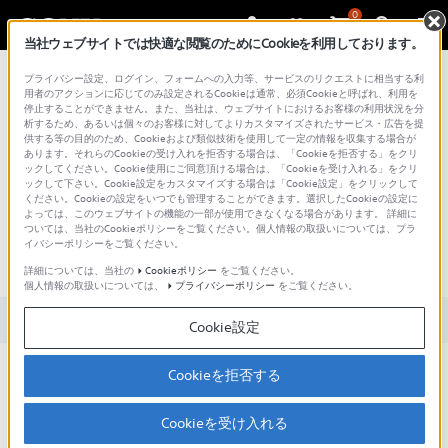
0
当社ウェブサイトでは快適な閲覧のためにCookieを利用しております。
総合サポート・お問い合わせ
プライバシー設定、ログイン、フォームへの入力等、サービスのリクエストに相当する利
用者のアクションに応じてのみ設定されるCookieは通常、必須Cookieと呼ばれ、利用を
停止することができません。また、当社は、ウェブサイトにおけるお客様の利用状況を分
析するため、あるいは個々のお客様に対してよりカスタマイズされたサービス・広告を提
供する等の目的のため、Cookieおよび類似技術を使用して一定の情報を収集する場合が
あります。それらのCookieの受け入れを拒否する場合は、「Cookieを拒否する」をクリ
文書番号 : 00240546 / 最終更新日 : 2024/09/09
ックしてください。Cookie使用にご同意頂ける場合は、「Cookieを受け入れる」をクリ
ックして下さい。Cookie設定をカスタマイズする場合は「Cookie設定」をクリックして
ください。Cookieの設定をいつでも管理することができます。選択したCookieの設定に
［Imaging Edge Mobile］アプリか
よっては、このウェブサイトの機能の一部が使用できなくなる場合があります。 詳細に
ついては、当社のCookieポリシーをご覧ください。個人情報の取扱いについては、プラ
らカメラのメモリーカードにある
イバシーポリシーをご覧ください。
画像を削除できますか。
詳細については、当社の
Cookieポリシー
をご覧ください。
個人情報の取扱いについては、
プライバシーポリシー
をご覧ください。
対象製品カテゴリー・製品
Cookie設定
Imaging Edge Mobileアプリからの画像削除は一部のカメラのみ対
Cookieを拒否する
応しております。
Cookieを受け入れる
対応カメラ
画像の削除方法を確認する方法