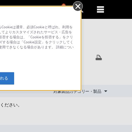
0
新規登録
るともっと便利に
kieは通常、必須Cookieと呼ばれ、利用を
してよりカスタマイズされたサービス・広告を
否する場合は、「Cookieを拒否する」をクリ
ズする場合は「Cookie設定」をクリックしてく
索
が使用できなくなる場合があります。 詳細につい
入れる
対象製品カテゴリー・製品
ください。