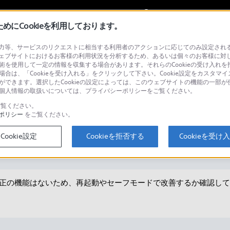
My Sonyに
サインイン
サインインす
にCookieを利用しております。
等、サービスのリクエストに相当する利用者のアクションに応じてのみ設定されるCoo
ェブサイトにおけるお客様の利用状況を分析するため、あるいは個々のお客様に対
技術を使用して一定の情報を収集する場合があります。それらのCookieの受け入れを拒
場合は、「Cookieを受け入れる」をクリックして下さい。Cookie設定をカスタマイ
検
とができます。選択したCookieの設定によっては、このウェブサイトの機能の一部
い。個人情報の取扱いについては、プライバシーポリシーをご覧ください。
覧ください。
ポリシー
をご覧ください。
せん。
Cookie設定
Cookieを拒否する
Cookieを受け
正の機能はないため、再起動やセーフモードで改善するか確認して