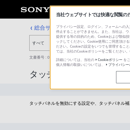
当社ウェブサイトでは快適な閲覧のため
総合サポート・お問い合わせ
プライバシー設定、ログイン、フォームへの入力
停止することができません。また、当社は、ウ
提供する等の目的のため、Cookieおよび類似
ックしてください。Cookie使用にご同意頂ける
すべて
ださい。Cookieの設定をいつでも管理するこ
ては、当社のCookieポリシーをご覧くださ
文書番号 : 00243477 / 最終更新日 : 2025/03/11
詳細については、当社の
Cookieポリシー
をご
個人情報の取扱いについては、
プライバシー
タッチパネルが反応しま
タッチパネルを無効にする設定や、タッチパネル補