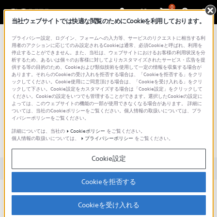
0
当社ウェブサイトでは快適な閲覧のためにCookieを利用しております。
総合サポート・お問い合わせ
プライバシー設定、ログイン、フォームへの入力等、サービスのリクエストに相当する利
用者のアクションに応じてのみ設定されるCookieは通常、必須Cookieと呼ばれ、利用を
停止することができません。また、当社は、ウェブサイトにおけるお客様の利用状況を分
析するため、あるいは個々のお客様に対してよりカスタマイズされたサービス・広告を提
供する等の目的のため、Cookieおよび類似技術を使用して一定の情報を収集する場合が
あります。それらのCookieの受け入れを拒否する場合は、「Cookieを拒否する」をクリ
文書番号 : 00244568 / 最終更新日 : 2026/01/20
ックしてください。Cookie使用にご同意頂ける場合は、「Cookieを受け入れる」をクリ
ックして下さい。Cookie設定をカスタマイズする場合は「Cookie設定」をクリックして
ください。Cookieの設定をいつでも管理することができます。選択したCookieの設定に
My aiboアプリの地図が更新されな
よっては、このウェブサイトの機能の一部が使用できなくなる場合があります。 詳細に
ついては、当社のCookieポリシーをご覧ください。個人情報の取扱いについては、プラ
い、または、おむかえ場所／トイ
イバシーポリシーをご覧ください。
レの場所が表示されない （ERS-
詳細については、当社の
Cookieポリシー
をご覧ください。
個人情報の取扱いについては、
プライバシーポリシー
をご覧ください。
1000）
Cookie設定
対象製品カテゴリー・製品
Cookieを拒否する
Q: My aiboアプリの地図が更新されない／aiboのアイコンのみ表
示される
Cookieを受け入れる
A: 地図が正しく表示されない場合は、以下の内容をご確認くださ