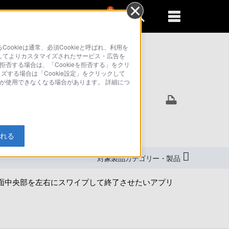
0
新規登録
るともっと便利に
kieは通常、必須Cookieと呼ばれ、利用を
してよりカスタマイズされたサービス・広告を
拒否する場合は、「Cookieを拒否する」をクリ
イズする場合は「Cookie設定」をクリックして
索
部が使用できなくなる場合があります。 詳細につ
入れる
対象製品カテゴリー・製品
面中央部を左右にスワイプして終了させたいアプリ