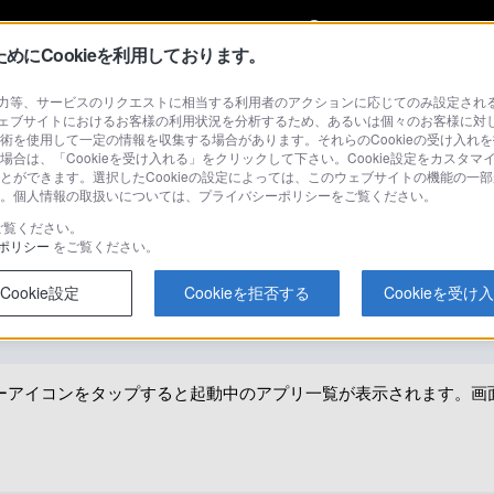
My Sonyに
サインイン
サインインす
にCookieを利用しております。
等、サービスのリクエストに相当する利用者のアクションに応じてのみ設定されるCoo
ェブサイトにおけるお客様の利用状況を分析するため、あるいは個々のお客様に対
技術を使用して一定の情報を収集する場合があります。それらのCookieの受け入れを
場合は、「Cookieを受け入れる」をクリックして下さい。Cookie設定をカスタマ
検
ることができます。選択したCookieの設定によっては、このウェブサイトの機能の一
さい。個人情報の取扱いについては、プライバシーポリシーをご覧ください。
ご覧ください。
ポリシー
をご覧ください。
せるには？
Cookie設定
Cookieを拒否する
Cookieを受け
ーアイコンをタップすると起動中のアプリ一覧が表示されます。画