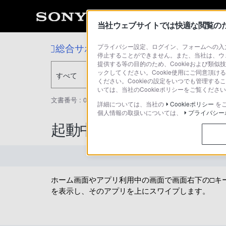
当社ウェブサイトでは快適な閲覧のため
総合サポート・お問い合わせ
プライバシー設定、ログイン、フォームへの入力
停止することができません。また、当社は、ウ
提供する等の目的のため、Cookieおよび類似
ックしてください。Cookie使用にご同意頂ける
すべて
ください。Cookieの設定をいつでも管理す
いては、当社のCookieポリシーをご覧くだ
文書番号 : 00245674 / 最終更新日 : 2025/03/11
詳細については、当社の
Cookieポリシー
を
個人情報の取扱いについては、
プライバシー
起動中のアプリを終了さ
ホーム画面やアプリ利用中の画面で画面右下の□キ
を表示し、そのアプリを上にスワイプします。