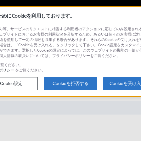
My Sonyに
サインイン
サインインす
にCookieを利用しております。
等、サービスのリクエストに相当する利用者のアクションに応じてのみ設定されるCoo
ェブサイトにおけるお客様の利用状況を分析するため、あるいは個々のお客様に対
技術を使用して一定の情報を収集する場合があります。それらのCookieの受け入れを拒
場合は、「Cookieを受け入れる」をクリックして下さい。Cookie設定をカスタマイ
検
とができます。選択したCookieの設定によっては、このウェブサイトの機能の一部
い。個人情報の取扱いについては、プライバシーポリシーをご覧ください。
覧ください。
ポリシー
をご覧ください。
-0000 同期先フォルダーを設定でき
Cookie設定
Cookieを拒否する
Cookieを受け
同期先フォルダーに設定されてい