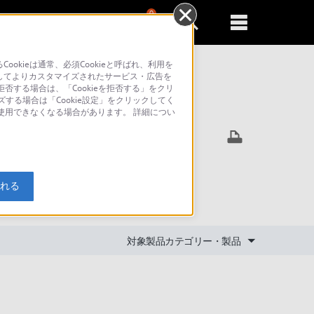
0
新規登録
るともっと便利に
kieは通常、必須Cookieと呼ばれ、利用を
してよりカスタマイズされたサービス・広告を
否する場合は、「Cookieを拒否する」をクリ
ズする場合は「Cookie設定」をクリックしてく
索
が使用できなくなる場合があります。 詳細につい
ません。選
入れる
ます。
対象製品カテゴリー・製品