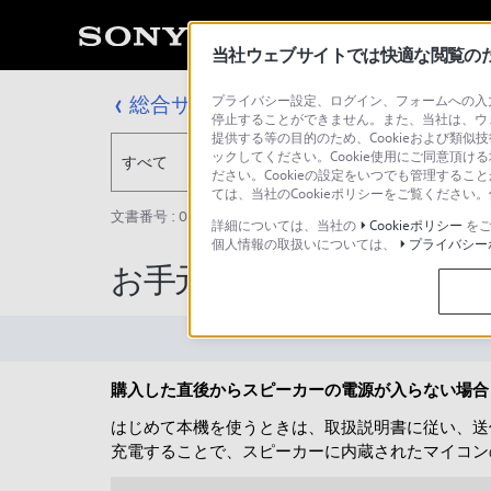
当社ウェブサイトでは快適な閲覧のため
総合サポート・お問い合わせ
プライバシー設定、ログイン、フォームへの入力
停止することができません。また、当社は、ウ
提供する等の目的のため、Cookieおよび類似
ックしてください。Cookie使用にご同意頂ける
すべて
ださい。Cookieの設定をいつでも管理するこ
ては、当社のCookieポリシーをご覧くださ
文書番号 : 00249201 / 最終更新日 : 2020/08/21
詳細については、当社の
Cookieポリシー
をご
個人情報の取扱いについては、
プライバシー
お手元スピーカーの電源
購入した直後からスピーカーの電源が入らない場合
はじめて本機を使うときは、取扱説明書に従い、送
充電することで、スピーカーに内蔵されたマイコン