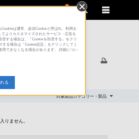
0
新規登録
るともっと便利に
kieは通常、必須Cookieと呼ばれ、利用を
してよりカスタマイズされたサービス・広告を
否する場合は、「Cookieを拒否する」をクリ
ズする場合は「Cookie設定」をクリックしてく
索
が使用できなくなる場合があります。 詳細につい
入れる
対象製品カテゴリー・製品
入りません。