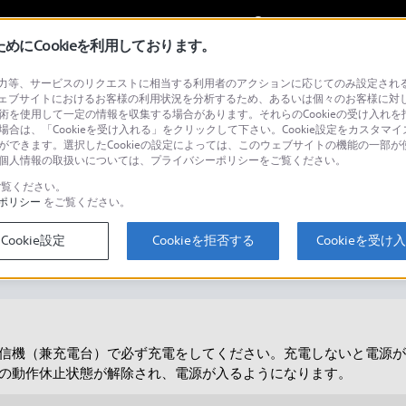
My Sonyに
サインイン
サインインす
にCookieを利用しております。
等、サービスのリクエストに相当する利用者のアクションに応じてのみ設定されるCoo
ェブサイトにおけるお客様の利用状況を分析するため、あるいは個々のお客様に対
技術を使用して一定の情報を収集する場合があります。それらのCookieの受け入れを拒
場合は、「Cookieを受け入れる」をクリックして下さい。Cookie設定をカスタマイ
検
とができます。選択したCookieの設定によっては、このウェブサイトの機能の一部
い。個人情報の取扱いについては、プライバシーポリシーをご覧ください。
覧ください。
ポリシー
をご覧ください。
が入らない
Cookie設定
Cookieを拒否する
Cookieを受け
信機（兼充電台）で必ず充電をしてください。充電しないと電源が
の動作休止状態が解除され、電源が入るようになります。