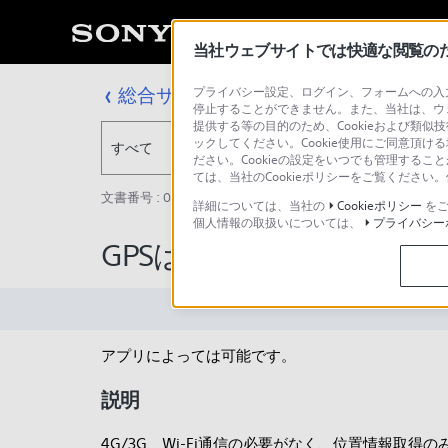
当社ウェブサイトでは快適な閲覧のため
総合サポート・お問い合わせ
プライバシー設定、ログイン、フォームへの入力
停止することができません。また、当社は、ウ
提供する等の目的のため、Cookieおよび類似
ックしてください。Cookie使用にご同意頂ける
すべて
ださい。Cookieの設定をいつでも管理するこ
ては、当社のCookieポリシーをご覧くださ
文書番号 : 00250000 / 最終更新日 : 2025/03/11
詳細については、当社の
Cookieポリシー
をご
個人情報の取扱いについては、
プライバシー
GPSは携帯の電波が圏外
アプリによっては可能です。
説明
4G/3G、Wi-Fi通信の必要がなく、位置情報取