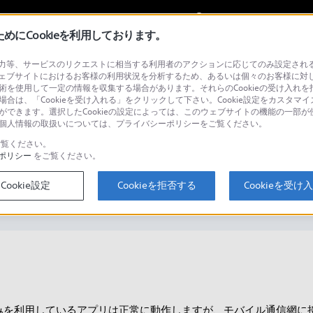
My Sonyに
サインイン
サインインす
にCookieを利用しております。
等、サービスのリクエストに相当する利用者のアクションに応じてのみ設定されるCoo
ェブサイトにおけるお客様の利用状況を分析するため、あるいは個々のお客様に対
技術を使用して一定の情報を収集する場合があります。それらのCookieの受け入れを拒
場合は、「Cookieを受け入れる」をクリックして下さい。Cookie設定をカスタマイ
検
とができます。選択したCookieの設定によっては、このウェブサイトの機能の一部
い。個人情報の取扱いについては、プライバシーポリシーをご覧ください。
覧ください。
ポリシー
をご覧ください。
の状態でも利用可能ですか？
Cookie設定
Cookieを拒否する
Cookieを受け
得のみを利用しているアプリは正常に動作しますが、モバイル通信網に