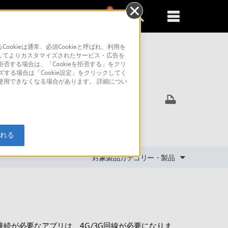
0
新規登録
るともっと便利に
kieは通常、必須Cookieと呼ばれ、利用を
してよりカスタマイズされたサービス・広告を
否する場合は、「Cookieを拒否する」をクリ
ズする場合は「Cookie設定」をクリックしてく
索
が使用できなくなる場合があります。 詳細につい
入れる
対象製品カテゴリー・製品
接続が必要なアプリは、4G/3G回線が必要になりま