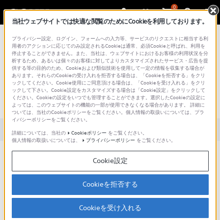
0
当社ウェブサイトでは快適な閲覧のためにCookieを利用しております。
総合サポート・お問い合わせ
プライバシー設定、ログイン、フォームへの入力等、サービスのリクエストに相当する利
用者のアクションに応じてのみ設定されるCookieは通常、必須Cookieと呼ばれ、利用を
停止することができません。また、当社は、ウェブサイトにおけるお客様の利用状況を分
析するため、あるいは個々のお客様に対してよりカスタマイズされたサービス・広告を提
供する等の目的のため、Cookieおよび類似技術を使用して一定の情報を収集する場合が
あります。それらのCookieの受け入れを拒否する場合は、「Cookieを拒否する」をクリ
文書番号 : 00251226 / 最終更新日 : 2025/03/11
ックしてください。Cookie使用にご同意頂ける場合は、「Cookieを受け入れる」をクリ
ックして下さい。Cookie設定をカスタマイズする場合は「Cookie設定」をクリックして
ください。Cookieの設定をいつでも管理することができます。選択したCookieの設定に
SIMやSDカードの入れかたは？
よっては、このウェブサイトの機能の一部が使用できなくなる場合があります。 詳細に
ついては、当社のCookieポリシーをご覧ください。個人情報の取扱いについては、プラ
イバシーポリシーをご覧ください。
対象製品カテゴリー・製品
詳細については、当社の
Cookieポリシー
をご覧ください。
個人情報の取扱いについては、
プライバシーポリシー
をご覧ください。
本機はnano SIMカードのみに対応しています。デュアルSIM端末
Cookie設定
は「nano SIMカード2枚」、または「nano SIMカード1枚と
microSDカード1枚」を入れて使用できます。
Cookieを拒否する
SIMカードやmicroSDカードを浮きのないようにしっかりとトレイ
にはめ込んで、トレイごとゆっくりと本機に挿入します。
※SIMカードは、切り欠き部の位置に注意して入れます。
Cookieを受け入れる
※メインのSIMカードはSIM1の位置に入れます。