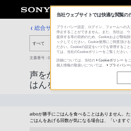
当社ウェブサイトでは快適な閲覧のため
総合サポート・お問い合わせ
プライバシー設定、ログイン、フォームへの入力
停止することができません。また、当社は、ウ
提供する等の目的のため、Cookieおよび類似
ックしてください。Cookie使用にご同意頂ける
すべて
ださい。Cookieの設定をいつでも管理するこ
ては、当社のCookieポリシーをご覧くださ
文書番号 : 00252318 / 最終更新日 : 2026/01/20
詳細については、当社の
Cookieポリシー
をご
個人情報の取扱いについては、
プライバシー
声をかけたり、My aib
はんを食べることはあり
aiboが勝手にごはんを食べることはありません
ごはんをあげる回数が気になる場合は、「いますぐ