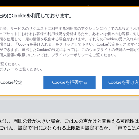
My Sonyに
サインイン
サインインす
にCookieを利用しております。
等、サービスのリクエストに相当する利用者のアクションに応じてのみ設定されるCoo
ェブサイトにおけるお客様の利用状況を分析するため、あるいは個々のお客様に対
技術を使用して一定の情報を収集する場合があります。それらのCookieの受け入れを拒
場合は、「Cookieを受け入れる」をクリックして下さい。Cookie設定をカスタマイ
検
とができます。選択したCookieの設定によっては、このウェブサイトの機能の一部
い。個人情報の取扱いについては、プライバシーポリシーをご覧ください。
覧ください。
ポリシー
をご覧ください。
oで「あげる」をタップしなくても、
Cookie設定
Cookieを拒否する
Cookieを受け
ますか？
。ただし、周囲の音が大きい場合、ごはんの声かけと間違える可能性
ごはん」設定で1日にあげられる上限数を設定するか、「声でごはん