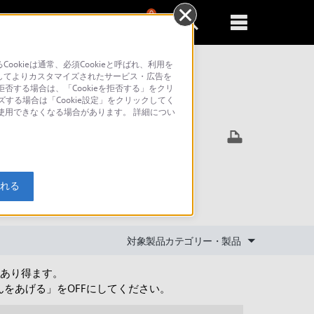
0
新規登録
るともっと便利に
kieは通常、必須Cookieと呼ばれ、利用を
してよりカスタマイズされたサービス・広告を
否する場合は、「Cookieを拒否する」をクリ
ズする場合は「Cookie設定」をクリックしてく
索
が使用できなくなる場合があります。 詳細につい
勝手にご
入れる
対象製品カテゴリー・製品
はあり得ます。
をあげる」をOFFにしてください。