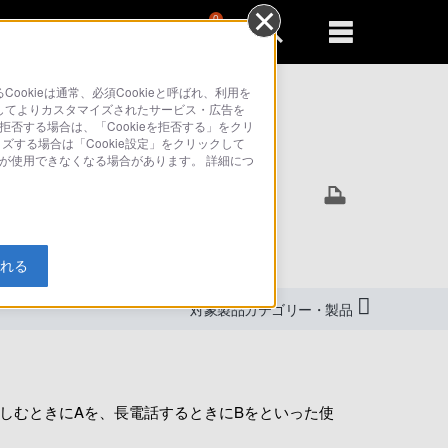
0
新規登録
るともっと便利に
kieは通常、必須Cookieと呼ばれ、利用を
してよりカスタマイズされたサービス・広告を
拒否する場合は、「Cookieを拒否する」をクリ
イズする場合は「Cookie設定」をクリックして
索
部が使用できなくなる場合があります。 詳細につ
入れる
対象製品カテゴリー・製品
楽しむときにAを、長電話するときにBをといった使