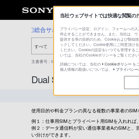
当社ウェブサイトでは快適な閲覧のため
総合サポート・お問い合わせ
プライバシー設定、ログイン、フォームへの入力
停止することができません。また、当社は、ウ
提供する等の目的のため、Cookieおよび類似
ックしてください。Cookie使用にご同意頂ける
すべて
ください。Cookieの設定をいつでも管理す
いては、当社のCookieポリシーをご覧くだ
文書番号 : 00252063 / 最終更新日 : 2025/03/11
詳細については、当社の
Cookieポリシー
を
個人情報の取扱いについては、
プライバシー
Dual SIM（デュアルS
使用目的や料金プランの異なる複数の事業者のSI
例１：仕事用SIMとプライベート用SIMを入れれ
例２：データ通信料が安い通信事業者AのSIMと、
い分けができます。