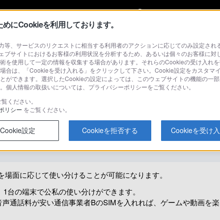
My Sonyに
サインイン
サインインす
にCookieを利用しております。
等、サービスのリクエストに相当する利用者のアクションに応じてのみ設定されるCoo
ェブサイトにおけるお客様の利用状況を分析するため、あるいは個々のお客様に対
技術を使用して一定の情報を収集する場合があります。それらのCookieの受け入れを
場合は、「Cookieを受け入れる」をクリックして下さい。Cookie設定をカスタマ
検
ることができます。選択したCookieの設定によっては、このウェブサイトの機能の一
さい。個人情報の取扱いについては、プライバシーポリシーをご覧ください。
ご覧ください。
ポリシー
をご覧ください。
IM）のメリットは何ですか？
Cookie設定
Cookieを拒否する
Cookieを受け
Mを場面に応じて使い分けることが可能になります。
ば、1台の端末で公私の使い分けができます。
音声通話料が安い通信事業者BのSIMを入れれば、ゲームや動画を