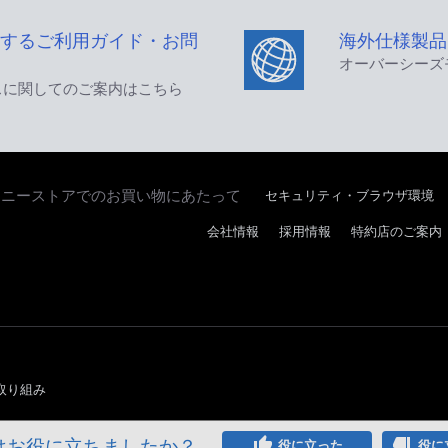
するご利用ガイド・お問
海外仕様製品
オーバーシーズ
スに関してのご案内はこちら
ソニーストアでのお買い物にあたって
セキュリティ・ブラウザ環境
会社情報
採用情報
特約店のご案内
取り組み
はお役に立ちましたか？
thumb_up
thumb_down
役に立った
役に