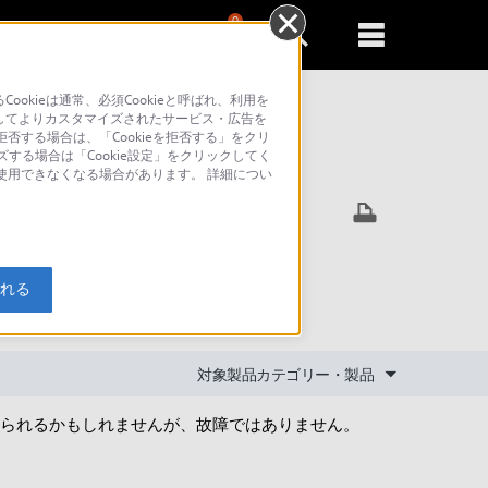
0
新規登録
るともっと便利に
kieは通常、必須Cookieと呼ばれ、利用を
してよりカスタマイズされたサービス・広告を
否する場合は、「Cookieを拒否する」をクリ
ズする場合は「Cookie設定」をクリックしてく
索
が使用できなくなる場合があります。 詳細につい
部でグラ
入れる
対象製品カテゴリー・製品
られるかもしれませんが、故障ではありません。