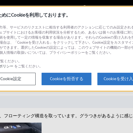
My Sonyに
サインイン
サインインす
にCookieを利用しております。
等、サービスのリクエストに相当する利用者のアクションに応じてのみ設定されるCoo
ェブサイトにおけるお客様の利用状況を分析するため、あるいは個々のお客様に対
技術を使用して一定の情報を収集する場合があります。それらのCookieの受け入れを拒
場合は、「Cookieを受け入れる」をクリックして下さい。Cookie設定をカスタマイ
検
とができます。選択したCookieの設定によっては、このウェブサイトの機能の一部
い。個人情報の取扱いについては、プライバシーポリシーをご覧ください。
覧ください。
ポリシー
をご覧ください。
にしっかり挿し込んでも、コネクタ
Cookie設定
Cookieを拒否する
Cookieを受け
、フローティング構造を取っています。グラつきがあるように感じ