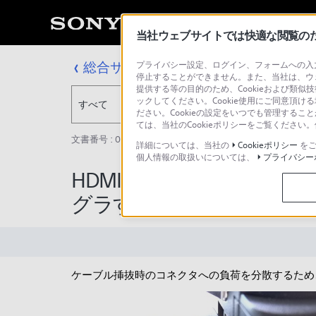
当社ウェブサイトでは快適な閲覧のため
総合サポート・お問い合わせ
プライバシー設定、ログイン、フォームへの入力
停止することができません。また、当社は、ウ
提供する等の目的のため、Cookieおよび類似
ックしてください。Cookie使用にご同意頂ける
すべて
ださい。Cookieの設定をいつでも管理するこ
ては、当社のCookieポリシーをご覧くださ
文書番号 : 00253011 / 最終更新日 : 2026/07/14
詳細については、当社の
Cookieポリシー
をご
個人情報の取扱いについては、
プライバシー
HDMIケーブルをカメラ
グラする。
ケーブル挿抜時のコネクタへの負荷を分散するため