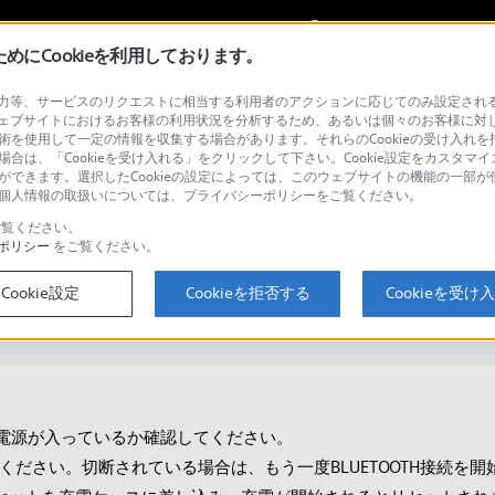
My Sonyに
サインイン
サインインす
にCookieを利用しております。
等、サービスのリクエストに相当する利用者のアクションに応じてのみ設定されるCoo
ェブサイトにおけるお客様の利用状況を分析するため、あるいは個々のお客様に対
技術を使用して一定の情報を収集する場合があります。それらのCookieの受け入れを拒
場合は、「Cookieを受け入れる」をクリックして下さい。Cookie設定をカスタマイ
検
とができます。選択したCookieの設定によっては、このウェブサイトの機能の一部
い。個人情報の取扱いについては、プライバシーポリシーをご覧ください。
覧ください。
ポリシー
をご覧ください。
Cookie設定
Cookieを拒否する
Cookieを受け
の電源が⼊っているか確認してください。
てください。切断されている場合は、もう⼀度BLUETOOTH接続を