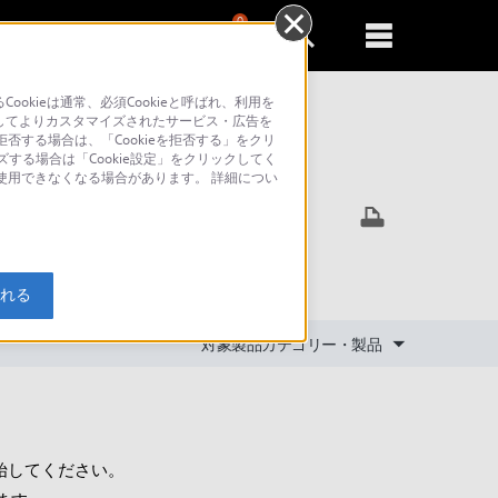
0
新規登録
るともっと便利に
kieは通常、必須Cookieと呼ばれ、利用を
してよりカスタマイズされたサービス・広告を
否する場合は、「Cookieを拒否する」をクリ
ズする場合は「Cookie設定」をクリックしてく
索
が使用できなくなる場合があります。 詳細につい
入れる
対象製品カテゴリー・製品
開始してください。