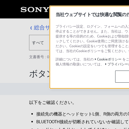
当社ウェブサイトでは快適な閲覧のため
総合サポート・お問い合わせ
プライバシー設定、ログイン、フォームへの入力
停止することができません。また、当社は、ウ
提供する等の目的のため、Cookieおよび類似
ックしてください。Cookie使用にご同意頂ける
すべて
ださい。Cookieの設定をいつでも管理するこ
ては、当社のCookieポリシーをご覧くださ
文書番号 : 00260019 / 最終更新日 : 2026/01/20
詳細については、当社の
Cookieポリシー
をご
個人情報の取扱いについては、
プライバシー
ボタンを操作できない
以下をご確認ください。
接続先の機器とヘッドセットL側、R側の両⽅
BLUETOOTH接続が切断されていないか確認し