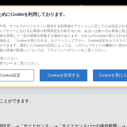
My Sonyに
サインイン
サインインす
にCookieを利用しております。
等、サービスのリクエストに相当する利用者のアクションに応じてのみ設定されるCoo
ェブサイトにおけるお客様の利用状況を分析するため、あるいは個々のお客様に対
技術を使用して一定の情報を収集する場合があります。それらのCookieの受け入れを拒
場合は、「Cookieを受け入れる」をクリックして下さい。Cookie設定をカスタマイ
検
とができます。選択したCookieの設定によっては、このウェブサイトの機能の一部
い。個人情報の取扱いについては、プライバシーポリシーをご覧ください。
覧ください。
ポリシー
をご覧ください。
反応してしまいます。
Cookie設定
Cookieを拒否する
Cookieを受け
ことができます。
詳細設定」→「サイドセンス」→「サイドセンスバーの操作範囲」