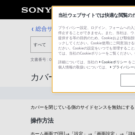
当社ウェブサイトでは快適な閲覧のため
総合サポート・お問い合わせ
プライバシー設定、ログイン、フォームへの入力
停止することができません。また、当社は、ウ
提供する等の目的のため、Cookieおよび類似
ックしてください。Cookie使用にご同意頂ける
すべて
ださい。Cookieの設定をいつでも管理するこ
ては、当社のCookieポリシーをご覧くださ
文書番号 : 00262827 / 最終更新日 : 2025/03/11
詳細については、当社の
Cookieポリシー
をご
個人情報の取扱いについては、
プライバシー
カバーでサイドセンスが
カバーを閉じている側のサイドセンスを無効にする
操作方法
ホーム画面で[田]→「設定」→「画面設定」→「