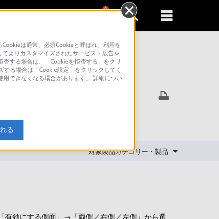
0
新規登録
るともっと便利に
kieは通常、必須Cookieと呼ばれ、利用を
してよりカスタマイズされたサービス・広告を
否する場合は、「Cookieを拒否する」をクリ
ズする場合は「Cookie設定」をクリックしてく
索
が使用できなくなる場合があります。 詳細につい
入れる
対象製品カテゴリー・製品
→「有効にする側面」→「両側／右側／左側」から選