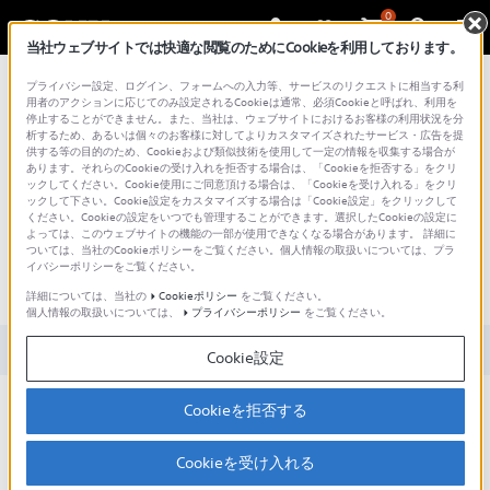
0
当社ウェブサイトでは快適な閲覧のためにCookieを利用しております。
総合サポート・お問い合わせ
プライバシー設定、ログイン、フォームへの入力等、サービスのリクエストに相当する利
用者のアクションに応じてのみ設定されるCookieは通常、必須Cookieと呼ばれ、利用を
停止することができません。また、当社は、ウェブサイトにおけるお客様の利用状況を分
析するため、あるいは個々のお客様に対してよりカスタマイズされたサービス・広告を提
供する等の目的のため、Cookieおよび類似技術を使用して一定の情報を収集する場合が
あります。それらのCookieの受け入れを拒否する場合は、「Cookieを拒否する」をクリ
文書番号 : 00263269 / 最終更新日 : 2025/03/11
ックしてください。Cookie使用にご同意頂ける場合は、「Cookieを受け入れる」をクリ
ックして下さい。Cookie設定をカスタマイズする場合は「Cookie設定」をクリックして
ください。Cookieの設定をいつでも管理することができます。選択したCookieの設定に
360 Reality Audio (360RA)を再生す
よっては、このウェブサイトの機能の一部が使用できなくなる場合があります。 詳細に
ついては、当社のCookieポリシーをご覧ください。個人情報の取扱いについては、プラ
るヘッドフォンの規格に制限はあ
イバシーポリシーをご覧ください。
りますか？
詳細については、当社の
Cookieポリシー
をご覧ください。
個人情報の取扱いについては、
プライバシーポリシー
をご覧ください。
対象製品カテゴリー・製品
Cookie設定
いいえ、360RAに関しての特別な制限はありません。
Cookieを拒否する
一般的なBluetooth機能対応の無線ステレオヘッドフォン、また
は、3極かCTIA準拠の4極タイプの3.5ミリ端子を持つ有線ヘッドフ
Cookieを受け入れる
ォンをお使いいただけます。