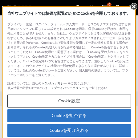
0
当社ウェブサイトでは快適な閲覧のためにCookieを利用しております。
総合サポート・お問い合わせ
プライバシー設定、ログイン、フォームへの入力等、サービスのリクエストに相当する利
用者のアクションに応じてのみ設定されるCookieは通常、必須Cookieと呼ばれ、利用を
停止することができません。また、当社は、ウェブサイトにおけるお客様の利用状況を分
析するため、あるいは個々のお客様に対してよりカスタマイズされたサービス・広告を提
供する等の目的のため、Cookieおよび類似技術を使用して一定の情報を収集する場合が
あります。それらのCookieの受け入れを拒否する場合は、「Cookieを拒否する」をクリ
文書番号 : 00272122 / 最終更新日 : 2026/01/20
ックしてください。Cookie使用にご同意頂ける場合は、「Cookieを受け入れる」をクリ
ックして下さい。Cookie設定をカスタマイズする場合は「Cookie設定」をクリックして
ください。Cookieの設定をいつでも管理することができます。選択したCookieの設定に
Bluetoothヘッドホンがペアリング
よっては、このウェブサイトの機能の一部が使用できなくなる場合があります。 詳細に
ついては、当社のCookieポリシーをご覧ください。個人情報の取扱いについては、プラ
できない・接続できない（WF-
イバシーポリシーをご覧ください。
SP700N）
詳細については、当社の
Cookieポリシー
をご覧ください。
個人情報の取扱いについては、
プライバシーポリシー
をご覧ください。
対象製品カテゴリー・製品
Cookie設定
［1］から順にお試しいただき、改善があるかご
Cookieを拒否する
確認ください。
Cookieを受け入れる