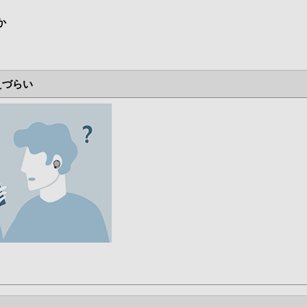
か
えづらい