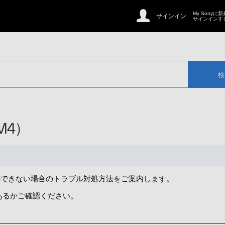
My Sonyに
サインイン
サインインす
検
M4）
通話ができない場合のトラブル対処方法をご案内します。
あるかご確認ください。