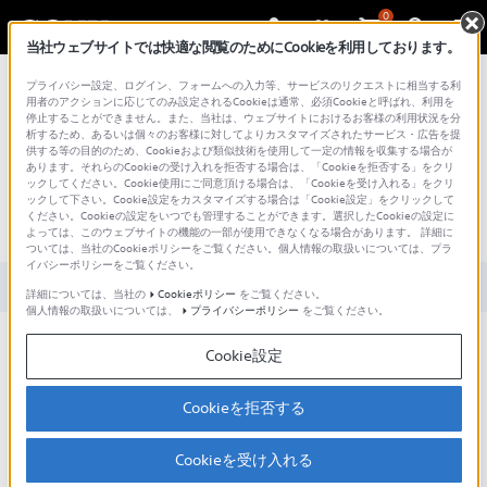
0
当社ウェブサイトでは快適な閲覧のためにCookieを利用しております。
総合サポート・お問い合わせ
プライバシー設定、ログイン、フォームへの入力等、サービスのリクエストに相当する利
用者のアクションに応じてのみ設定されるCookieは通常、必須Cookieと呼ばれ、利用を
停止することができません。また、当社は、ウェブサイトにおけるお客様の利用状況を分
析するため、あるいは個々のお客様に対してよりカスタマイズされたサービス・広告を提
供する等の目的のため、Cookieおよび類似技術を使用して一定の情報を収集する場合が
あります。それらのCookieの受け入れを拒否する場合は、「Cookieを拒否する」をクリ
文書番号 : 00266546 / 最終更新日 : 2026/01/20
ックしてください。Cookie使用にご同意頂ける場合は、「Cookieを受け入れる」をクリ
ックして下さい。Cookie設定をカスタマイズする場合は「Cookie設定」をクリックして
ください。Cookieの設定をいつでも管理することができます。選択したCookieの設定に
電源が入らない（WF-1000XM4）
よっては、このウェブサイトの機能の一部が使用できなくなる場合があります。 詳細に
ついては、当社のCookieポリシーをご覧ください。個人情報の取扱いについては、プラ
イバシーポリシーをご覧ください。
対象製品カテゴリー・製品
詳細については、当社の
Cookieポリシー
をご覧ください。
個人情報の取扱いについては、
プライバシーポリシー
をご覧ください。
このページでは、WF-1000XM4で電源が入らない場合のトラ
Cookie設定
ブル対処方法をご案内します。
［1］から順番にお試しいただき、改善があるかご確認くださ
Cookieを拒否する
い。
対処方法
Cookieを受け入れる