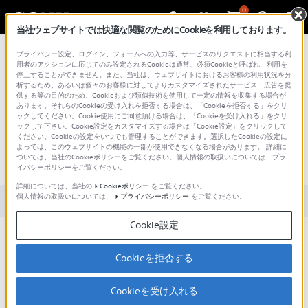
0
当社ウェブサイトでは快適な閲覧のためにCookieを利用しております。
総合サポート・お問い合わせ
プライバシー設定、ログイン、フォームへの入力等、サービスのリクエストに相当する利
用者のアクションに応じてのみ設定されるCookieは通常、必須Cookieと呼ばれ、利用を
停止することができません。また、当社は、ウェブサイトにおけるお客様の利用状況を分
析するため、あるいは個々のお客様に対してよりカスタマイズされたサービス・広告を提
供する等の目的のため、Cookieおよび類似技術を使用して一定の情報を収集する場合が
あります。それらのCookieの受け入れを拒否する場合は、「Cookieを拒否する」をクリ
文書番号 : 00272071 / 最終更新日 : 2026/01/20
ックしてください。Cookie使用にご同意頂ける場合は、「Cookieを受け入れる」をクリ
ックして下さい。Cookie設定をカスタマイズする場合は「Cookie設定」をクリックして
ください。Cookieの設定をいつでも管理することができます。選択したCookieの設定に
ヘッドホンの充電ができない
よっては、このウェブサイトの機能の一部が使用できなくなる場合があります。 詳細に
ついては、当社のCookieポリシーをご覧ください。個人情報の取扱いについては、プラ
（WF-1000X）
イバシーポリシーをご覧ください。
詳細については、当社の
Cookieポリシー
をご覧ください。
個人情報の取扱いについては、
プライバシーポリシー
をご覧ください。
対象製品カテゴリー・製品
Cookie設定
［1］から順にお試しいただき、改善があるかご
確認ください。
Cookieを拒否する
Cookieを受け入れる
事前確認