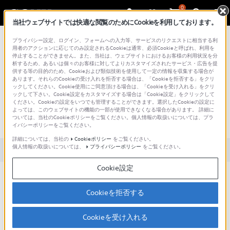
0
当社ウェブサイトでは快適な閲覧のためにCookieを利用しております。
総合サポート・お問い合わせ
プライバシー設定、ログイン、フォームへの入力等、サービスのリクエストに相当する利
用者のアクションに応じてのみ設定されるCookieは通常、必須Cookieと呼ばれ、利用を
停止することができません。また、当社は、ウェブサイトにおけるお客様の利用状況を分
析するため、あるいは個々のお客様に対してよりカスタマイズされたサービス・広告を提
供する等の目的のため、Cookieおよび類似技術を使用して一定の情報を収集する場合が
あります。それらのCookieの受け入れを拒否する場合は、「Cookieを拒否する」をクリ
文書番号 : 00266779 / 最終更新日 : 2025/03/11
ックしてください。Cookie使用にご同意頂ける場合は、「Cookieを受け入れる」をクリ
ックして下さい。Cookie設定をカスタマイズする場合は「Cookie設定」をクリックして
ください。Cookieの設定をいつでも管理することができます。選択したCookieの設定に
Xperiaの時計表示が現在時刻とな
よっては、このウェブサイトの機能の一部が使用できなくなる場合があります。 詳細に
ついては、当社のCookieポリシーをご覧ください。個人情報の取扱いについては、プラ
らないことがあります。
イバシーポリシーをご覧ください。
詳細については、当社の
Cookieポリシー
をご覧ください。
個人情報の取扱いについては、
プライバシーポリシー
をご覧ください。
対象製品カテゴリー・製品
Cookie設定
以下の点をご確認ください。
Cookieを拒否する
対処方法
購入時は自動的に時刻が修正されるようになっていますが、タイ
Cookieを受け入れる
ムゾーンや日付・時刻は手動でも設定できます。