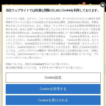
0
当社ウェブサイトでは快適な閲覧のためにCookieを利用しております。
総合サポート・お問い合わせ
プライバシー設定、ログイン、フォームへの入力等、サービスのリクエストに相当する利
用者のアクションに応じてのみ設定されるCookieは通常、必須Cookieと呼ばれ、利用を
停止することができません。また、当社は、ウェブサイトにおけるお客様の利用状況を分
析するため、あるいは個々のお客様に対してよりカスタマイズされたサービス・広告を提
供する等の目的のため、Cookieおよび類似技術を使用して一定の情報を収集する場合が
あります。それらのCookieの受け入れを拒否する場合は、「Cookieを拒否する」をクリ
文書番号 : 00271321 / 最終更新日 : 2026/01/20
ックしてください。Cookie使用にご同意頂ける場合は、「Cookieを受け入れる」をクリ
ックして下さい。Cookie設定をカスタマイズする場合は「Cookie設定」をクリックして
ください。Cookieの設定をいつでも管理することができます。選択したCookieの設定に
Google アシスタントを使って音声
よっては、このウェブサイトの機能の一部が使用できなくなる場合があります。 詳細に
ついては、当社のCookieポリシーをご覧ください。個人情報の取扱いについては、プラ
で操作できる機能を知りたい
イバシーポリシーをご覧ください。
詳細については、当社の
Cookieポリシー
をご覧ください。
個人情報の取扱いについては、
プライバシーポリシー
をご覧ください。
対象製品カテゴリー・製品
Cookie設定
Google アシスタントを使って、音声で操作できるヘッドホンの機
能は以下です。(2021年11月現在)
Cookieを拒否する
ノイズキャンセリング機能のオン/オフの切り替え
外音取り込み機能のオン/オフの切り替え
Cookieを受け入れる
ヘッドホンの充電式電池の残量の読み上げ