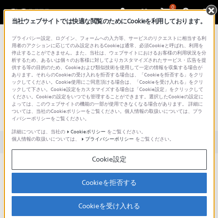
0
当社ウェブサイトでは快適な閲覧のためにCookieを利用しております。
総合サポート・お問い合わせ
プライバシー設定、ログイン、フォームへの入力等、サービスのリクエストに相当する利
用者のアクションに応じてのみ設定されるCookieは通常、必須Cookieと呼ばれ、利用を
停止することができません。また、当社は、ウェブサイトにおけるお客様の利用状況を分
析するため、あるいは個々のお客様に対してよりカスタマイズされたサービス・広告を提
供する等の目的のため、Cookieおよび類似技術を使用して一定の情報を収集する場合が
あります。それらのCookieの受け入れを拒否する場合は、「Cookieを拒否する」をクリ
文書番号 : 00269675 / 最終更新日 : 2026/01/20
ックしてください。Cookie使用にご同意頂ける場合は、「Cookieを受け入れる」をクリ
ックして下さい。Cookie設定をカスタマイズする場合は「Cookie設定」をクリックして
ください。Cookieの設定をいつでも管理することができます。選択したCookieの設定に
[ ジンバル ] ジンバルが操作できな
よっては、このウェブサイトの機能の一部が使用できなくなる場合があります。 詳細に
ついては、当社のCookieポリシーをご覧ください。個人情報の取扱いについては、プラ
い
イバシーポリシーをご覧ください。
詳細については、当社の
Cookieポリシー
をご覧ください。
個人情報の取扱いについては、
プライバシーポリシー
をご覧ください。
対象製品カテゴリー・製品
Cookie設定
送信機と機体のリンクが完了してない可能性があります。
「Airpeak Flight」アプリの画面の指示に従い、送信機と機体
Cookieを拒否する
のリンクを実行してください。
コントロールケーブルが挿入されていない可能性がありま
Cookieを受け入れる
す。機体-ジンバルのケーブルが正しく装着されていることを