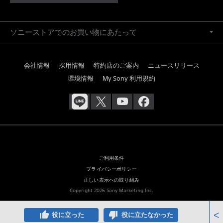
ソニーストアでのお買い物にあたって
会社情報
採用情報
特約店のご案内
ニュースリリース
環境情報
My Sony 利用規約
ご利用条件
プライバシーポリシー
正しい表示への取り組み
Copyright 2026 Sony Marketing Inc.
thumb_up
thumb_down
<
役に立った
役に立たなかった