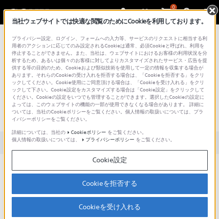
0
当社ウェブサイトでは快適な閲覧のためにCookieを利用しております。
総合サポート・お問い合わせ
プライバシー設定、ログイン、フォームへの入力等、サービスのリクエストに相当する利
用者のアクションに応じてのみ設定されるCookieは通常、必須Cookieと呼ばれ、利用を
停止することができません。また、当社は、ウェブサイトにおけるお客様の利用状況を分
析するため、あるいは個々のお客様に対してよりカスタマイズされたサービス・広告を提
供する等の目的のため、Cookieおよび類似技術を使用して一定の情報を収集する場合が
あります。それらのCookieの受け入れを拒否する場合は、「Cookieを拒否する」をクリ
文書番号 : 00277776 / 最終更新日 : 2024/09/09
ックしてください。Cookie使用にご同意頂ける場合は、「Cookieを受け入れる」をクリ
ックして下さい。Cookie設定をカスタマイズする場合は「Cookie設定」をクリックして
ください。Cookieの設定をいつでも管理することができます。選択したCookieの設定に
［Imaging Edge Mobile］スマート
よっては、このウェブサイトの機能の一部が使用できなくなる場合があります。 詳細に
ついては、当社のCookieポリシーをご覧ください。個人情報の取扱いについては、プラ
フォン転送（Android）
イバシーポリシーをご覧ください。
詳細については、当社の
Cookieポリシー
をご覧ください。
個人情報の取扱いについては、
プライバシーポリシー
をご覧ください。
対象製品カテゴリー・製品
Cookie設定
Imaging Edge Mobileを使って、カメラからスマート
フォンに画像を転送できます。
Cookieを拒否する
カメラから画像を選ぶ方法と、スマートフォンから選
Cookieを受け入れる
ぶ方法があります。